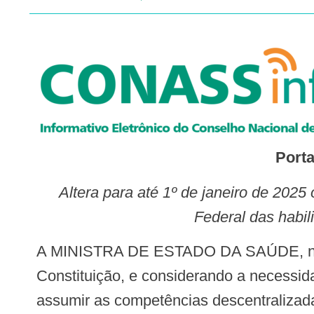
Port
Altera para até 1º de janeiro de 2025 o prazo para o início do procedimento de descentralização para os Estados e Distrito
Federal das habil
A MINISTRA DE ESTADO DA SAÚDE, no uso das atribuições que lhe conferem os incisos I e II do parágrafo único do art. 87 da
Constituição, e considerando a necessid
assumir as competências descentralizada