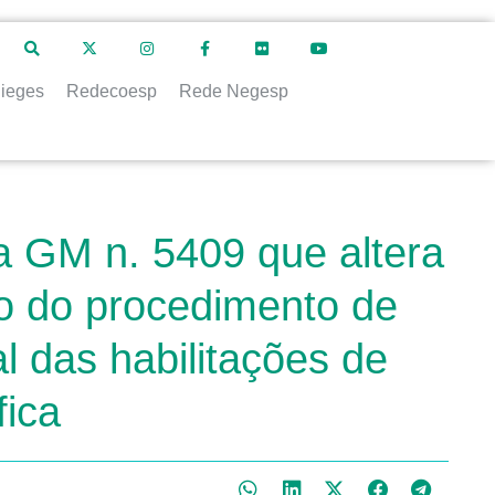
ieges
Redecoesp
Rede Negesp
a GM n. 5409 que altera
cio do procedimento de
l das habilitações de
fica