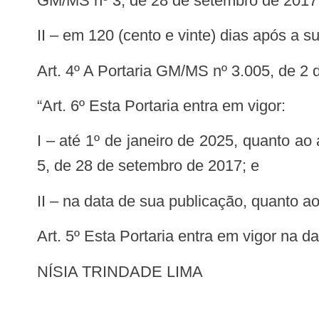
GM/MS nº 3, de 28 de setembro de 2017
II – em 120 (cento e vinte) dias após a 
Art. 4º A Portaria GM/MS nº 3.005, de 2
“Art. 6º Esta Portaria entra em vigor:
I – até 1º de janeiro de 2025, quanto ao art. 1º, na parte que altera os arts. 561 e 562-A da Portaria de Consolidação GM/MS nº
5, de 28 de setembro de 2017; e
II – na data de sua publicação, quanto a
Art. 5º Esta Portaria entra em vigor na 
NÍSIA TRINDADE LIMA