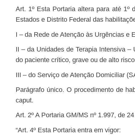
Art. 1º Esta Portaria altera para até 1º de janeiro de 2025 o prazo para o início do procedimento de descentralização para os
Estados e Distrito Federal das habilitaç
I – da Rede de Atenção às Urgências e
II – da Unidades de Terapia Intensiva – UTI e as Unidades de Cuidado Intermediário – UCI, destinadas ao cuidado progressivo
do paciente crítico, grave ou de alto r
III – do Serviço de Atenção Domiciliar
Parágrafo único. O procedimento de habilitação realizado pelo gestor federal será mantido até o fim do prazo estabelecido no
caput.
Art. 2º A Portaria GM/MS nº 1.997, de 
“Art. 4º Esta Portaria entra em vigor: