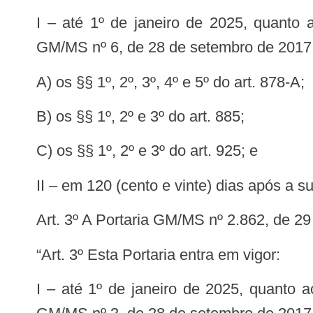
I – até 1º de janeiro de 2025, quanto ao art. 2º, na parte que altera os seguintes dispositivos da Portaria de Consolidação
GM/MS nº 6, de 28 de setembro de 2017
a) os §§ 1º, 2º, 3º, 4º e 5º do art. 878-A;
b) os §§ 1º, 2º e 3º do art. 885;
c) os §§ 1º, 2º e 3º do art. 925; e
II – em 120 (cento e vinte) dias após a 
Art. 3º A Portaria GM/MS nº 2.862, de 
“Art. 3º Esta Portaria entra em vigor:
I – até 1º de janeiro de 2025, quanto ao art. 1º, na parte que altera os arts. 147, 148 e 148- A da Portaria de Consolidação