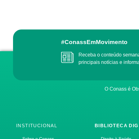
#ConassEmMovimento
Receba o conteúdo semanal do Conass com as
principais notícias e info
O Conass é O
INSTITUCIONAL
BIBLIOTECA DIG
Sobre o Conass
Direito à Saúde