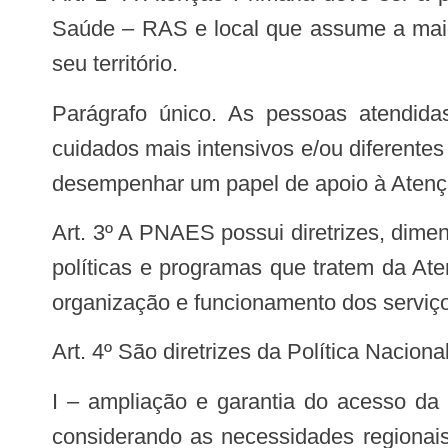
Saúde – RAS e local que assume a maio
seu território.
Parágrafo único. As pessoas atendidas pela Atenção Especializada apresentam, num dado momento, a necessidade de
cuidados mais intensivos e/ou diferente
desempenhar um papel de apoio à Atençã
Art. 3º A PNAES possui diretrizes, dimensões e eixos estruturantes que deverão ser considerados na criação e reformulação de
políticas e programas que tratem da At
organização e funcionamento dos serviço
Art. 4º São diretrizes da Política Naci
I – ampliação e garantia do acesso da população a serviços especializados, em tempo oportuno, com referência territorial e
considerando as necessidades regionais,