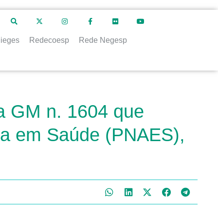
ieges
Redecoesp
Rede Negesp
ia GM n. 1604 que
zada em Saúde (PNAES),