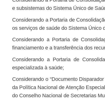
e subsistemas do Sistema Único de Saú
Considerando a Portaria de Consolidação GM/MS nº 5, de 28 de setembro de 2017, que consolida as normas sobre as ações e
os serviços de saúde do Sistema Único 
Considerando a Portaria de Consolidação GM/MS nº 6, de 28 de setembro de 2017, que consolida as normas sobre o
financiamento e a transferência dos rec
Considerando a Portaria de Consolidação nº 1, de 22 de fevereiro de 2022, que consolida as normas sobre atenção
especializada à saúde;
Considerando o “Documento Disparador para o Seminário Internacional de Atenção Especializada: subsídios para a construção
da Política Nacional de Atenção Especia
do Conselho Nacional de Secretarias M