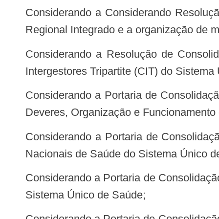
Considerando a Considerando Resolução CIT nº 37, de 22 de março de 2018, que dispõe sobre o processo de Planejamento
Regional Integrado e a organização de m
Considerando a Resolução de Consolidação CIT n° 1, de 30 de março de 202, que consolida as Resoluções da Comissão
Intergestores Tripartite (CIT) do Sistem
Considerando a Portaria de Consolidação GM/MS nº 1, de 28 de setembro de 2017, que consolida as normas sobre Direitos e
Deveres, Organização e Funcionamento
Considerando a Portaria de Consolidação GM/MS nº 2, de 28 de setembro de 2017, que consolida as normas sobre Políticas
Nacionais de Saúde do Sistema Único d
Considerando a Portaria de Consolidação GM/MS nº 3, de 28 de setembro de 2017, que consolida as normas sobre as redes do
Sistema Único de Saúde;
Considerando a Portaria de Consolidação GM/MS nº 4, de 28 de setembro de 2017, que consolida as normas sobre os sistemas