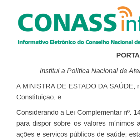
PORTAR
Institui a Política Nacional de
A MINISTRA DE ESTADO DA SAÚDE, no uso das atribuições que lhe conferem os incisos I e II do parágrafo único do art. 87 da
Constituição, e
Considerando a Lei Complementar nº. 141, de 13 de janeiro de 2012 que regulamenta o § 3º do art. 198 da Constituição Federal
para dispor sobre os valores mínimos a
ações e serviços públicos de saúde; est