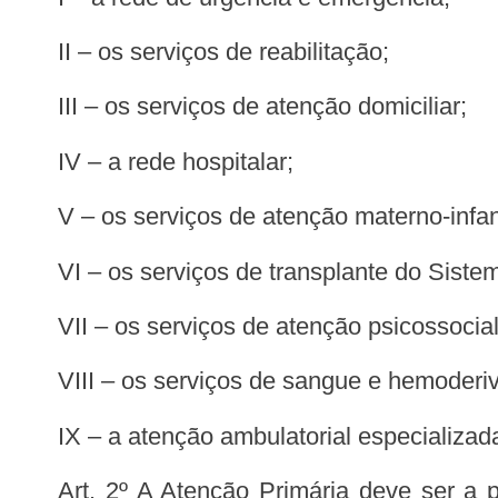
II – os serviços de reabilitação;
III – os serviços de atenção domiciliar;
IV – a rede hospitalar;
V – os serviços de atenção materno-infant
VI – os serviços de transplante do Sist
VII – os serviços de atenção psicossocial
VIII – os serviços de sangue e hemoderi
IX – a atenção ambulatorial especializad
Art. 2º A Atenção Primária deve ser a porta de entrada preferencial, principal centro de comunicação da Rede de Atenção à