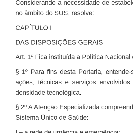
Considerando a necessidade de estabelecer diretrizes e normas para o desenvolvimento da Atenção Especializada em Saúde
no âmbito do SUS, resolve:
CAPÍTULO I
DAS DISPOSIÇÕES GERAIS
Art. 1º Fica instituída a Política Nac
§ 1º Para fins desta Portaria, entende
ações, técnicas e serviços envolvido
densidade tecnológica.
§ 2º A Atenção Especializada compreende
Sistema Único de Saúde:
I – a rede de urgência e emergência;