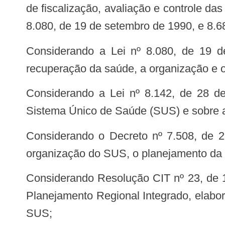
de fiscalização, avaliação e controle da
8.080, de 19 de setembro de 1990, e 8.68
Considerando a Lei nº 8.080, de 19 de setembro de 1990, que dispõe sobre as condições para a promoção, proteção e
recuperação da saúde, a organização e 
Considerando a Lei nº 8.142, de 28 de dezembro de 1990, que dispõe sobre a participação da comunidade na gestão do
Sistema Único de Saúde (SUS) e sobre as
Considerando o Decreto nº 7.508, de 28 de junho de 2011, que Regulamenta a Lei nº 8.080, de 1990, para dispor sobre a
organização do SUS, o planejamento da sa
Considerando Resolução CIT nº 23, de 17 de agosto de 2017, que estabelece diretrizes para os processos de Regionalização,
Planejamento Regional Integrado, elab
SUS;