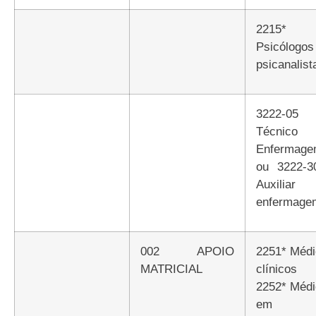
2215*
Psicólogo
psicanalist
3222-05
Técnico
Enfermag
ou 3222-3
Auxiliar
enfermage
002 APOIO
2251* Médicos
MATRICIAL
clínicos
2252* Méd
em