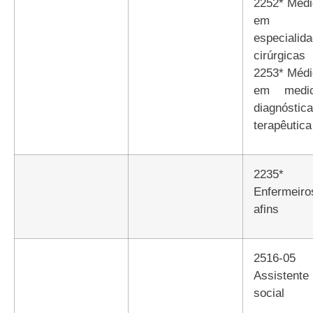
2252* Méd
em
especialid
cirúrgica
2253* Méd
em medic
diagnósti
terapêutica
2235*
Enfermeir
afins
2516-05
Assistente
social