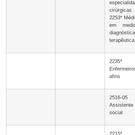
especialid
cirúrgica
2253* Méd
em medic
diagnósti
terapêutica
2235*
Enfermeir
afins
2516-05
Assistente
social
2215*