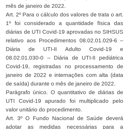
mês de janeiro de 2022.
Art.
2º
Para
o
cálculo
dos
valores
de
trata
o
art.
1º
foi
considerado
a
quantidade
física
das
diárias
de
UTI
Covid-19
aprovadas
no
SIHSUS
relativo
aos
Procedimentos
08.02.01.029-6
–
Diária
de
UTI-II
Adulto
Covid-19
e
08.02.01.030-0 –
Diária de UTI-II pediátrica
Covid-19, registradas no processamento de
jan
eiro de 2022
e internações com alta (data
de saída) durante o mês de janeiro de 2022.
Parágrafo único. O quantitativo de diárias de
UTI Covid-19 apurado foi
multiplicado pelo
valor unitário do procedimento.
Art. 3º O Fundo Nacional de Saúde deverá
adotar as medidas necessárias para
a