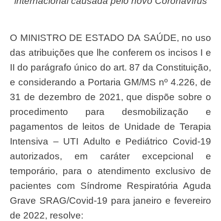
internacional causada pelo novo Coronavírus
O
MINISTRO
DE
ESTADO
DA
SAÚDE,
no
uso
das
atribuições
que
lhe
conferem
os
incisos
I
e
II
do
parágrafo
único
do
art.
87
da
Constituição,
e
considerando a Portaria GM/MS nº 4.226, de
31 de dezembro de 2021, que dispõe
sobre
o
procedimento
para
desmobilização
e
pagamentos de leitos de Unidade
de
Terapia
Intensiva
–
UTI
Adulto
e
Pediátrico
Covid-19
autorizados,
em
caráter
excepcional e
temporário, para o atendimento exclusivo de
pacientes com Síndrome
Respiratória Aguda
Grave SRAG/Covid-19 para janeiro e fevereiro
de 2022, resolve: