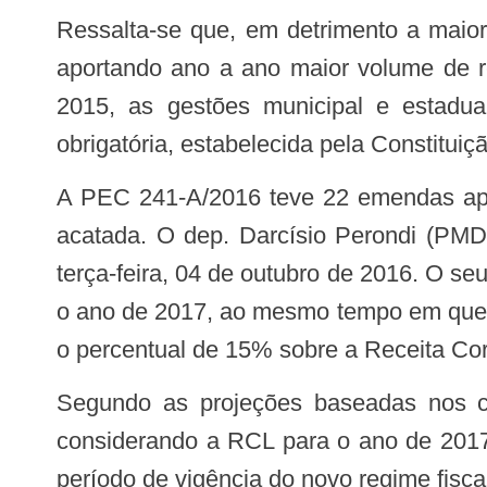
Ressalta-se que, em detrimento a maior carga tributária da União que representa 22,3% do PIB, estados os municípios, vêm
aportando ano a ano maior volume de re
2015, as gestões municipal e estadu
obrigatória, estabelecida pela Constituiç
A PEC 241-A/2016 teve 22 emendas apresentadas na Comissão Especial para exame de admissibilidade, nenhuma delas foi
acatada. O dep. Darcísio Perondi (PMDB
terça-feira, 04 de outubro de 2016. O s
o ano de 2017, ao mesmo tempo em que r
o percentual de 15% sobre a Receita Corr
Segundo as projeções baseadas nos cálculos do Grupo Técnico Institucional de Discussão do Financiamento do SUS, e
considerando a RCL para o ano de 2017,
período de vigência do novo regime fisca