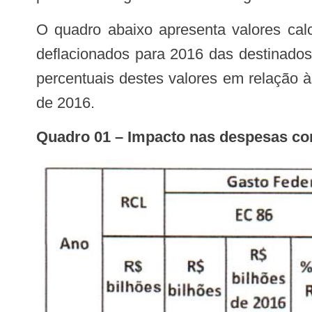
O quadro abaixo apresenta valores calculados ano a ano para o período de vinte anos. São eles RCL, valores correntes e
deflacionados para 2016 das destinad
percentuais destes valores em relação 
de 2016.
Quadro 01 – Impacto nas despesas 