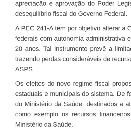
apreciação e aprovação do Poder Legisl
desequilíbrio fiscal do Governo Federal.
A PEC 241-A tem por objetivo alterar a CF no sentido de instituir um novo Regime Fiscal para os Poderes da União e os órgãos
federais com autonomia administrativa e
20 anos. Tal instrumento prevê a limit
trazendo perdas consideráveis de recur
ASPS.
Os efeitos do novo regime fiscal proposto serão desastrosos para todas as gestões do SUS, especialmente para as esferas
estaduais e municipais do sistema. De 
do Ministério da Saúde, destinados a a
como exemplo os recursos financeiros
Ministério da Saúde.