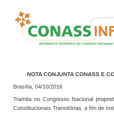
NOTA CONJUNTA CONASS E C
Brasília, 04/10/2016
Tramita no Congresso Nacional proposta de emenda à Constituição Federal (CF) que pretende alterar Ato das Disposições
Constitucionais Transitórias, a fim de in