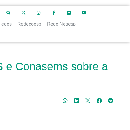
ieges
Redecoesp
Rede Negesp
S e Conasems sobre a