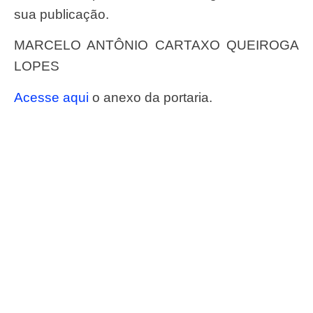
sua publicação.
MARCELO ANTÔNIO CARTAXO QUEIROGA
LOPES
Acesse aqui
o anexo da portaria.
#ConassEmMovimento
Receba o conteúdo semanal do Conass com
as principais notícias e informações do SUS