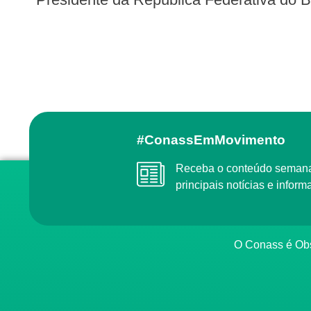
#ConassEmMovimento
Receba o conteúdo semanal do Conass com as
principais notícias e info
O Conass é O