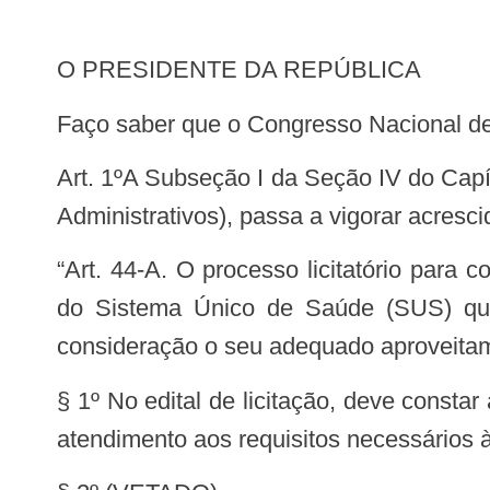
O PRESIDENTE DA REPÚBLICA
Faço saber que o Congresso Nacional de
Art. 1ºA Subseção I da Seção IV do Capítulo II do Título II da Lei nº 14.133, de 1º de abril de 2021 (Lei de Licitações e Contratos
Administrativos), passa a vigorar acresci
“Art. 44-A. O processo licitatório para compra de equipamento destinado a procedimento diagnóstico ou terapêutico no âmbito
do Sistema Único de Saúde (SUS) que t
consideração o seu adequado aproveitame
§ 1º No edital de licitação, deve const
atendimento aos requisitos necessários 