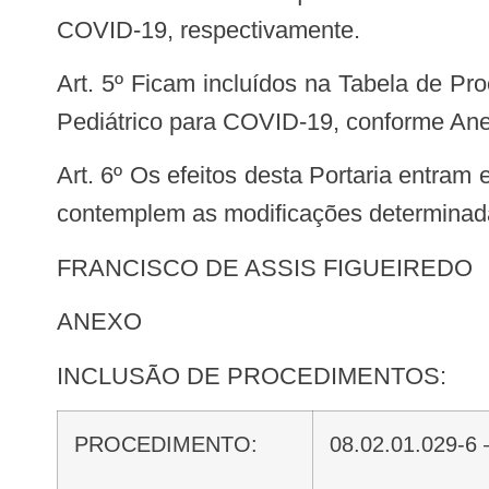
COVID-19, respectivamente.
Art. 5º Ficam incluídos na Tabela de Procedimentos, Medicamentos e OPM do SUS, procedimentos de Diárias de UTI Adulto e
Pediátrico para COVID-19, conforme Anex
Art. 6º Os efeitos desta Portaria entram em vigor na data de sua publicação e da disponibilização das versões dos sistemas que
contemplem as modificações determinad
FRANCISCO DE ASSIS FIGUEIREDO
ANEXO
INCLUSÃO DE PROCEDIMENTOS:
PROCEDIMENTO:
08.02.01.029-