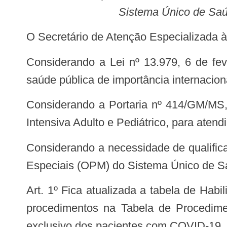
Sistema Único de Saú
O Secretário de Atenção Especializada 
Considerando a Lei nº 13.979, 6 de fevereiro de 2020, que dispõe sobre as medidas para enfrentamento da emergência de
saúde pública de importância internacion
Considerando a Portaria nº 414/GM/MS, de 18 de março de 2020, que autoriza a habilitação de leitos de Unidade de Terapia
Intensiva Adulto e Pediátrico, para ate
Considerando a necessidade de qualificar o CNES e a Tabela de Procedimentos, Medicamentos, Órteses, Próteses e Materiais
Especiais (OPM) do Sistema Único de Saú
Art. 1º Fica atualizada a tabela de Habilitações e Leitos no Cadastro Nacional de Estabelecimentos de Saúde (CNES) e inclui
procedimentos na Tabela de Procedime
exclusivo dos pacientes com COVID-19.