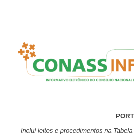
POR
Inclui leitos e procedimentos na Tabela de Procedimentos, Medicamentos, Órteses, Próteses e Materiais Especiais (OPM) do