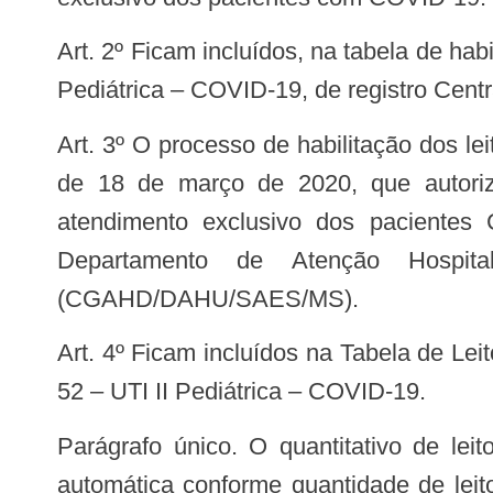
Art. 2º Ficam incluídos, na tabela de habilitações do CNES, o código 26.12 – UTI II Adulto – COVID-19 e o código 26.13 – UTI II
Pediátrica – COVID-19, de registro Centr
Art. 3º O processo de habilitação dos leitos citados nesta Portaria, será realizado conforme previsto na Portaria nº 414/GM/MS,
de 18 de março de 2020, que autoriza 
atendimento exclusivo dos pacientes
Departamento de Atenção Hospit
(CGAHD/DAHU/SAES/MS).
Art. 4º Ficam incluídos na Tabela de Leitos do CNES, Tipo 03 – Complementar, o Leito 51 – UTI II Adulto – COVID-19 e o Leito
52 – UTI II Pediátrica – COVID-19.
Parágrafo único. O quantitativo de leitos SUS dos tipos de leitos citados no caput deste artigo será preenchido de forma
automática conforme quantidade de leit