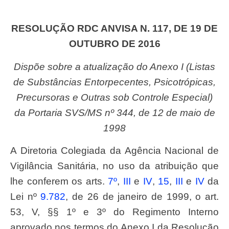
RESOLUÇÃO RDC ANVISA N. 117, DE 19 DE
OUTUBRO DE 2016
Dispõe sobre a atualização do Anexo I (Listas
de Substâncias Entorpecentes, Psicotrópicas,
Precursoras e Outras sob Controle Especial)
da Portaria SVS/MS nº 344, de 12 de maio de
1998
A Diretoria Colegiada da Agência Nacional de
Vigilância Sanitária, no uso da atribuição que
lhe conferem os arts.
7º
,
III
e
IV
,
15
,
III
e
IV
da
Lei nº
9.782
, de 26 de janeiro de 1999, o art.
53, V, §§ 1º e 3º do Regimento Interno
aprovado nos termos do Anexo I da Resolução