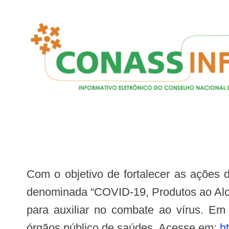
Com o objetivo de fortalecer as ações do governo federal na Operação COVID-19, o Ministério da Defesa (MD) criou a ação
denominada “COVID-19, Produtos ao Alca
para auxiliar no combate ao vírus. Em 
órgãos público de saúdes. Acesse em:
h