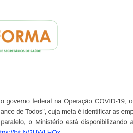
nce de Todos”, cuja meta é identificar as e
paralelo, o Ministério está disponibilizand
ttps://bit.ly/2UWLHQx
.