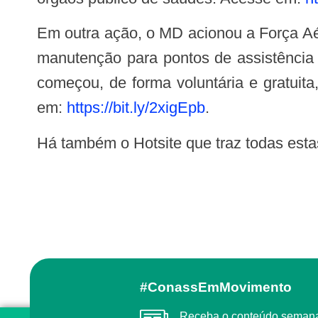
Em outra ação, o MD acionou a Força Aérea Brasileira para viabilizar o transporte de equipamentos médicos que necessitam de
manutenção para pontos de assistência 
começou, de forma voluntária e gratuit
em:
https://bit.ly/2xigEpb
.
Há também o Hotsite que traz todas es
#ConassEmMovimento
Receba o conteúdo semanal do Conass com as