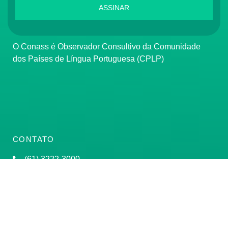
ASSINAR
O Conass é Observador Consultivo da Comunidade
dos Países de Língua Portuguesa (CPLP)
CONTATO
(61) 3222-3000
Institucional:
conass@conass.org.br
Setor Comercial Sul, Quadra 9, Torre C, Sala 1105,
Edifício Parque Cidade Corporate Brasília/DF CEP: