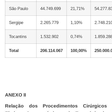
São Paulo
44.749.699
21,71%
54.277.8
Sergipe
2.265.779
1,10%
2.748.21
Tocantins
1.532.902
0,74%
1.859.28
Total
206.114.067
100,00%
250.000.
ANEXO II
Relação dos Procedimentos Cirúrgicos