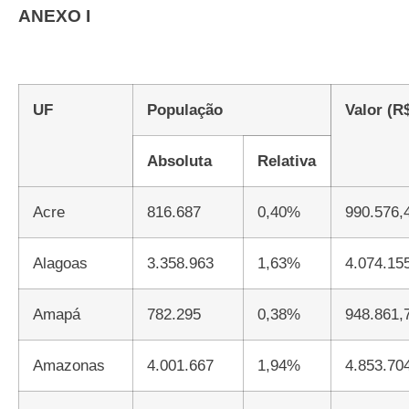
ANEXO I
UF
População
Valor (R
Absoluta
Relativa
Acre
816.687
0,40%
990.576,
Alagoas
3.358.963
1,63%
4.074.15
Amapá
782.295
0,38%
948.861,
Amazonas
4.001.667
1,94%
4.853.70