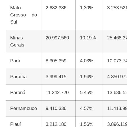
Mato
2.682.386
1,30%
3.253.52
Grosso do
Sul
Minas
20.997.560
10,19%
25.468.3
Gerais
Pará
8.305.359
4,03%
10.073.7
Paraíba
3.999.415
1,94%
4.850.97
Paraná
11.242.720
5,45%
13.636.5
Pernambuco
9.410.336
4,57%
11.413.9
Piauí
3.212.180
1,56%
3.896.11