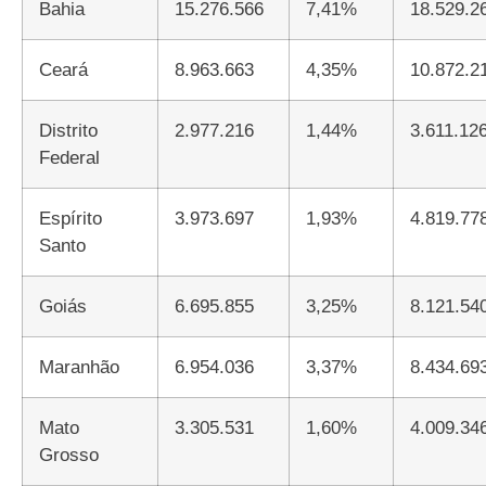
Bahia
15.276.566
7,41%
18.529.2
Ceará
8.963.663
4,35%
10.872.2
Distrito
2.977.216
1,44%
3.611.12
Federal
Espírito
3.973.697
1,93%
4.819.77
Santo
Goiás
6.695.855
3,25%
8.121.54
Maranhão
6.954.036
3,37%
8.434.69
Mato
3.305.531
1,60%
4.009.34
Grosso