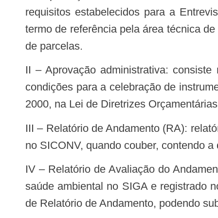
requisitos estabelecidos para a Entrev
termo de referência pela área técnica d
de parcelas.
II – Aprovação administrativa: consiste na verificação e aceite quanto ao atendimento, por parte do convenente de todas as
condições para a celebração de instrume
2000, na Lei de Diretrizes Orçamentárias
III – Relatório de Andamento (RA): relatório padronizado a ser preenchido e encaminhado pelo convenente à Funasa, no SIGA e
no SICONV, quando couber, contendo a d
IV – Relatório de Avaliação do Andamento (RAA): relatório padronizado a ser elaborado pela área técnica de engenharia ou de
saúde ambiental no SIGA e registrado 
de Relatório de Andamento, podendo subs