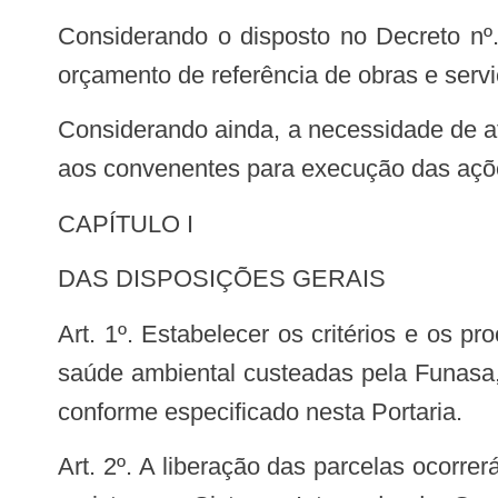
Considerando o disposto no Decreto nº. 7.983, de 08 de abril de 2013, que estabelece regras e critérios para elaboração do
orçamento de referência de obras e serv
Considerando ainda, a necessidade de atribuir controles para minimizar riscos relacionados à aplicação de recursos transferidos
aos convenentes para execução das açõe
CAPÍTULO I
DAS DISPOSIÇÕES GERAIS
Art. 1º. Estabelecer os critérios e os procedimentos para transferência de recursos financeiros das ações de saneamento e de
saúde ambiental custeadas pela Funasa
conforme especificado nesta Portaria.
Art. 2º. A liberação das parcelas ocorrerá em estrita observância ao cronograma de desembolso aprovado após a celebração, o