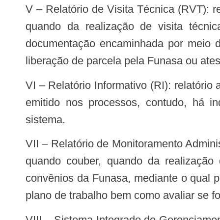
V – Relatório de Visita Técnica (RVT): relatório padronizado a ser elaborado no SIGA e registrado no SICONV, quando couber,
quando da realização de visita técni
documentação encaminhada por meio de
liberação de parcela pela Funasa ou ates
VI – Relatório Informativo (RI): relatório a ser utilizado nos casos em que os instrumentos de repasse já tenham parecer técnico
emitido nos processos, contudo, há in
sistema.
VII – Relatório de Monitoramento Administrativo (RMA): relatório padronizado a ser elaborado no SIGA e registrado no SICONV,
quando couber, quando da realização 
convênios da Funasa, mediante o qual po
plano de trabalho bem como avaliar se f
VIII – Sistema Integrado de Gerenciamento de Ações da Funasa (SIGA): sistema interno que tem por objetivo permitir o registro