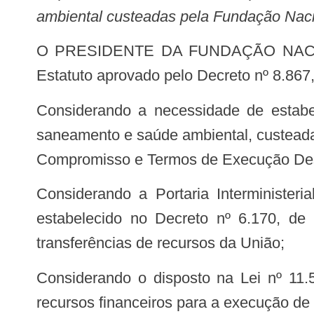
ambiental custeadas pela Fundação Naci
O PRESIDENTE DA FUNDAÇÃO NACIONAL DE SAÚDE, no uso das atribuições que lhe confere o inciso VIII do art. 14,
Estatuto aprovado pelo Decreto nº 8.867
Considerando a necessidade de estabelecer os critérios e os procedimentos para transferência de recursos das ações de
saneamento e saúde ambiental, custeada
Compromisso e Termos de Execução Des
Considerando a Portaria Interministerial nº 424, de 30 de dezembro de 2016, que estabelece normas para execução do
estabelecido no Decreto nº 6.170, de
transferências de recursos da União;
Considerando o disposto na Lei nº 11.578, de 26 de novembro de 2007, no que diz respeito à transferência obrigatória de
recursos financeiros para a execução d