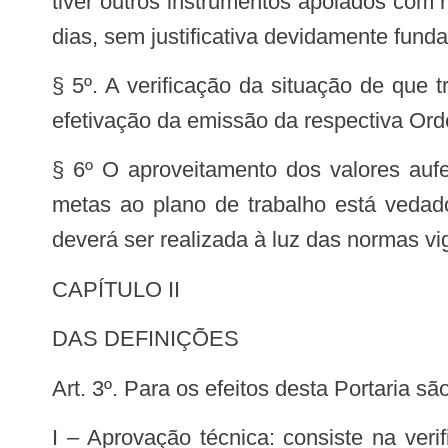
tiver outros instrumentos apoiados com 
dias, sem justificativa devidamente fun
§ 5º. A verificação da situação de que t
efetivação da emissão da respectiva Or
§ 6º O aproveitamento dos valores aufe
metas ao plano de trabalho está vedado
deverá ser realizada à luz das normas v
CAPÍTULO II
DAS DEFINIÇÕES
Art. 3º. Para os efeitos desta Portaria 
I – Aprovação técnica: consiste na verificação e aceite quanto ao pronto atendimento, por parte do convenente, de todos os