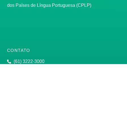
dos Países de Língua Portuguesa (CPLP)
CONTATO
(61) 3222-3000
Institucional:
conass@conass.org.br
Setor Comercial Sul, Quadra 9, Torre C, Sala 1105,
Edifício Parque Cidade Corporate Brasília/DF CEP:
70308-200
Razão Social: Conselho Nacional de Secretários de
Saúde