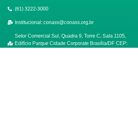
(61) 3222-3000
Institucional:
conass@conass.org.br
Setor Comercial Sul, Quadra 9, Torre C, Sala 1105,
Edifício Parque Cidade Corporate Brasília/DF CEP:
70308-200
Razão Social: Conselho Nacional de Secretários de
Saúde
CNPJ: 00.718.205/0001-07