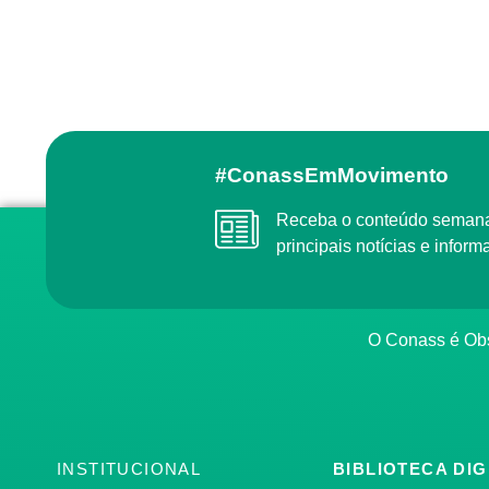
#ConassEmMovimento
Receba o conteúdo semanal do Conass com as
principais notícias e info
O Conass é O
INSTITUCIONAL
BIBLIOTECA DIG