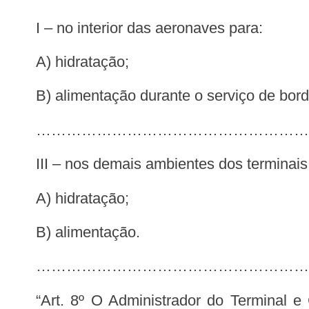
I – no interior das aeronaves para:
a) hidratação;
b) alimentação durante o serviço de bord
………………………………………………
III – nos demais ambientes dos terminais
a) hidratação;
b) alimentação.
…………………………………………………
“Art. 8º O Administrador do Terminal e Concessionários devem adotar e supervisionar, nas áreas sob sua responsabilidade,