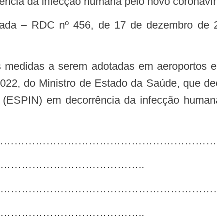
ência da infecção humana pelo novo coronaví
2022, do Ministro de Estado da Saúde, que 
l (ESPIN) em decorrência da infecção human
………………………………………………………………
…………………………………..
…………………………………………………………
…………………………………..