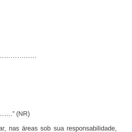
………………
” (NR)