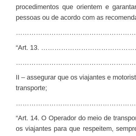
procedimentos que orientem e garanta
pessoas ou de acordo com as recomendaç
…………………………………………………
“Art. 13. …………………………
………………………………………………
II – assegurar que os viajantes e motorista mantenham o uso obrigatório e adequado das máscaras faciais no interior do meio de
transporte;
……………………………………………………
“Art. 14. O Operador do meio de transporte deve organizar os procedimentos de check-in, embarque e desembarque orientando
os viajantes para que respeitem, sempr