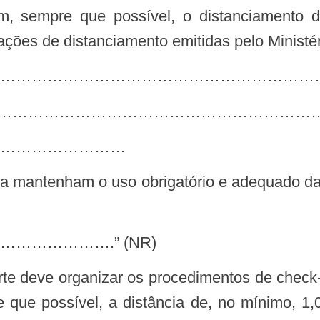
m, sempre que possível, o distanciamento d
ões de distanciamento emitidas pelo Ministér
……………………………………………………….
…………………………………………………………………
……………………
…………….” (NR)
e que possível, a distância de, no mínimo, 1