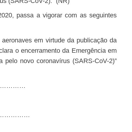
rus (SARS-CoV-2).” (NR)
declara o encerramento da Emergência em
a pelo novo coronavírus (SARS-CoV-2)”
……………
……………