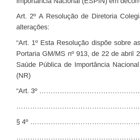
Importância Nacional (ESPIN) em decorr
Art. 2º A Resolução de Diretoria Colegiada – RDC nº 456, de 17 de dezembro de 2020, passa a vigorar com as seguintes
alterações:
“Art. 1º Esta Resolução dispõe sobre as medidas a serem adotadas em aeroportos e aeronaves em virtude da publicação da
Portaria GM/MS nº 913, de 22 de abril 
Saúde Pública de Importância Naciona
(NR)
“Art. 3º …………………………
………………………………………………
§ 4º ……………………………………
………………………………………………