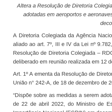
Altera a Resolução de Diretoria Colegiada – RDC n° 456, de 17 de dezembro de 2020, que dispõe sobre as medidas a serem
adotadas em aeroportos e aeronaves
deco
A Diretoria Colegiada da Agência Nacional de Vigilância Sanitária, no uso das atribuições que lhe confere o art. 15, III e IV,
aliado ao art. 7º, III e IV da Lei nº 9.7
Resolução de Diretoria Colegiada – RDC
deliberado em reunião realizada em 12 de
Art. 1º A ementa da Resolução de Diretoria Colegiada – RDC nº 456, de 17 de dezembro de 2020, publicada no Diário Oficial da
União n° 242-A, de 18 de dezembro de 20
“Dispõe sobre as medidas a serem adotadas em aeroportos e aeronaves em virtude da publicação da Portaria GM/MS nº 913,
de 22 de abril 2022, do Ministro de 