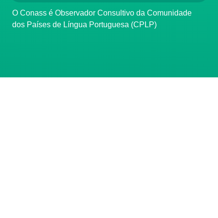
O Conass é Observador Consultivo da Comunidade
dos Países de Língua Portuguesa (CPLP)
CONTATO
(61) 3222-3000
Institucional:
conass@conass.org.br
Setor Comercial Sul, Quadra 9, Torre C, Sala 1105,
Edifício Parque Cidade Corporate Brasília/DF CEP:
70308-200
Razão Social: Conselho Nacional de Secretários de