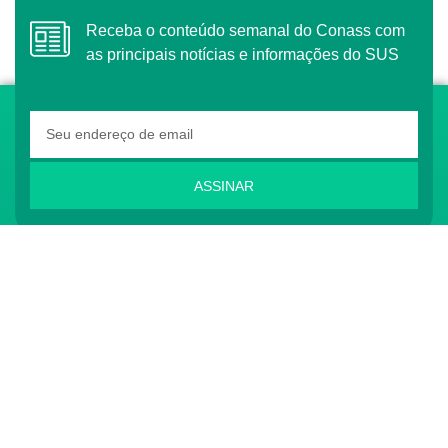
Receba o conteúdo semanal do Conass com
as principais notícias e informações do SUS
ASSINAR
O Conass é Observador Consultivo da Comunidade
dos Países de Língua Portuguesa (CPLP)
CONTATO