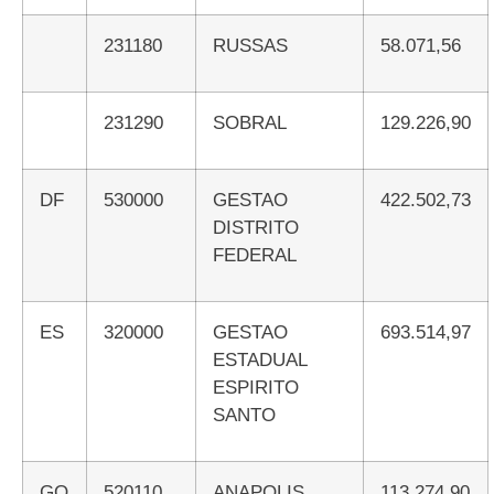
231180
RUSSAS
58.071,56
231290
SOBRAL
129.226,90
DF
530000
GESTAO
422.502,73
DISTRITO
FEDERAL
ES
320000
GESTAO
693.514,97
ESTADUAL
ESPIRITO
SANTO
GO
520110
ANAPOLIS
113.274,90