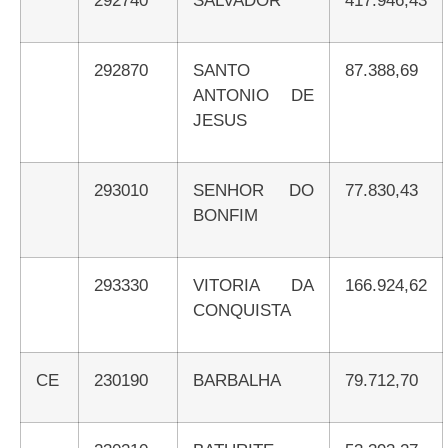
292740
SALVADOR
417.946,43
292870
SANTO
87.388,69
ANTONIO DE
JESUS
293010
SENHOR DO
77.830,43
BONFIM
293330
VITORIA DA
166.924,62
CONQUISTA
CE
230190
BARBALHA
79.712,70