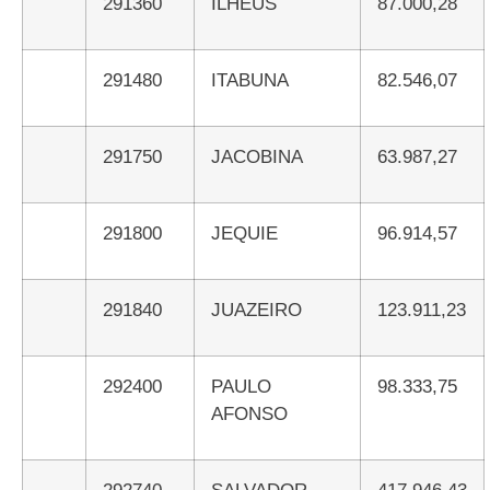
291360
ILHEUS
87.000,28
291480
ITABUNA
82.546,07
291750
JACOBINA
63.987,27
291800
JEQUIE
96.914,57
291840
JUAZEIRO
123.911,23
292400
PAULO
98.333,75
AFONSO