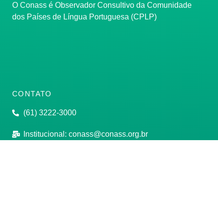
O Conass é Observador Consultivo da Comunidade
dos Países de Língua Portuguesa (CPLP)
CONTATO
(61) 3222-3000
Institucional:
conass@conass.org.br
Setor Comercial Sul, Quadra 9, Torre C, Sala 1105,
Edifício Parque Cidade Corporate Brasília/DF CEP:
70308-200
Razão Social: Conselho Nacional de Secretários de
Saúde