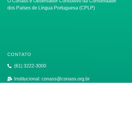
O Conass é Observador Consultivo da Comunidade
dos Países de Língua Portuguesa (CPLP)
CONTATO
(61) 3222-3000
Institucional:
conass@conass.org.br
Setor Comercial Sul, Quadra 9, Torre C, Sala 1105,
Edifício Parque Cidade Corporate Brasília/DF CEP:
70308-200
Razão Social: Conselho Nacional de Secretários de
Saúde