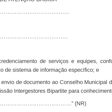
………………………………..
……………………………….
io de sistema de informação específico; e
ssão Intergestores Bipartite para conheciment
………………………………” (NR)