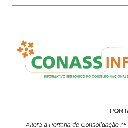
PORT
Altera a Portaria de Consolidação nº 2/GM/MS, de 28 de setembro de 2017, para dispor sobre o fluxo de credenciamento