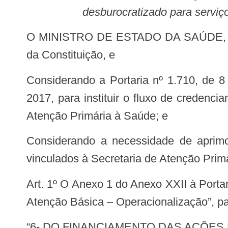
desburocratizado para serviç
O MINISTRO DE ESTADO DA SAÚDE, no uso das atribuições que lhe conferem os incisos I e II do parágrafo único do art. 87
da Constituição, e
Considerando a Portaria nº 1.710, de 8 de julho de 2019, que altera a Portaria de Consolidação nº 2, de 28 de setembro de
2017, para instituir o fluxo de credenc
Atenção Primária à Saúde; e
Considerando a necessidade de aprimorar o fluxo de credenciamento desburocratizado para serviços e equipes de saúde
vinculados à Secretaria de Atenção Primá
Art. 1º O Anexo 1 do Anexo XXII à Portaria de Consolidação nº 2, de 28 de setembro de 2017, que trata da “Política Nacional de
Atenção Básica – Operacionalização”, pa
“6- DO FINANCIAMENTO DAS AÇÕE