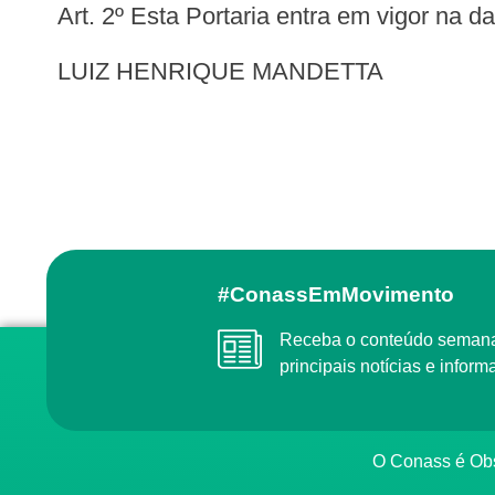
Art. 2º Esta Portaria entra em vigor na 
LUIZ HENRIQUE MANDETTA
#ConassEmMovimento
Receba o conteúdo semanal do Conass com as
principais notícias e info
O Conass é O