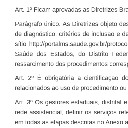
Art. 1º Ficam aprovadas as Diretrizes 
Parágrafo único. As Diretrizes objeto deste artigo, que contêm o conceito geral da doença de Niemann-Pick do tipo C, critérios
de diagnóstico, critérios de inclusão e 
sítio http://portalms.saude.gov.br/proto
Saúde dos Estados, do Distrito Federa
ressarcimento dos procedimentos corres
Art. 2º É obrigatória a cientificação do paciente, ou de seu responsável legal, dos potenciais riscos e efeitos colaterais
relacionados ao uso de procedimento ou
Art. 3º Os gestores estaduais, distrital e municipais do SUS, conforme a sua competência e pactuações, deverão estruturar a
rede assistencial, definir os serviços 
em todas as etapas descritas no Anexo a e