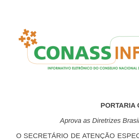
PORTARIA 
Aprova as Diretrizes Bra
O SECRETÁRIO DE ATENÇÃO ESPECIALIZADA À SAÚDE e o SECRETÁRIO DE CIÊNCIA, TECNOLOGIA, INOVAÇÃO E