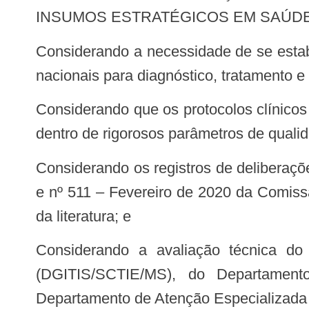
INSUMOS ESTRATÉGICOS EM SAÚDE, no
Considerando a necessidade de se estabelecerem parâmetros sobre a doença de Niemann-Pick do tipo C no Brasil e diretrizes
nacionais para diagnóstico, tratamento
Considerando que os protocolos clínicos e diretrizes terapêuticas são resultado de consenso técnico-científico e são formulados
dentro de rigorosos parâmetros de qualid
Considerando os registros de deliberações nº 451/2019 e nº 502/2020 e os relatórios de recomendação nº 465 – Junho de 2019
e nº 511 – Fevereiro de 2020 da Comis
da literatura; e
Considerando a avaliação técnica do Departamento de Gestão e Incorporação de Tecnologias e Inovação em Saúde
(DGITIS/SCTIE/MS), do Departament
Departamento de Atenção Especializad