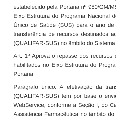
estabelecido pela Portaria nº 980/GM/M
Eixo Estrutura do Programa Nacional 
Único de Saúde (SUS) para o ano de 2
transferência de recursos destinados a
(QUALIFAR-SUS) no âmbito do Sistema Ú
Art. 1º Aprova o repasse dos recursos de custeio referente ao terceiro ciclo de monitoramento do ano de 2018 a Municípios
habilitados no Eixo Estrutura do Pro
Portaria.
Parágrafo único. A efetivação da transferência trimestral de recursos de custeio a Municípios habilitados no Programa
(QUALIFAR-SUS) tem por base o envio 
WebService, conforme a Seção I, do Cap
Assistência Farmacêutica no âmbito do