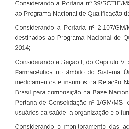
Considerando a Portaria nº 39/SCTIE/MS, de 13 de agosto de 2013, que habilita os municípios a receber recursos destinados
ao Programa Nacional de Qualificação d
Considerando a Portaria nº 2.107/GM/MS, de 23 de setembro de 2014, que habilita os municípios a receberem recursos
destinados ao Programa Nacional de Qu
2014;
Considerando a Seção I, do Capítulo V, do Título VII, que trata da Base Nacional de Dados de Ações e Serviços da Assistência
Farmacêutica no âmbito do Sistema Ún
medicamentos e insumos da Relação N
Brasil para composição da Base Nacion
Portaria de Consolidação nº 1/GM/MS, d
usuários da saúde, a organização e o f
Considerando o monitoramento das ações desenvolvidas em decorrência do repasse dos recursos financeiros, conforme