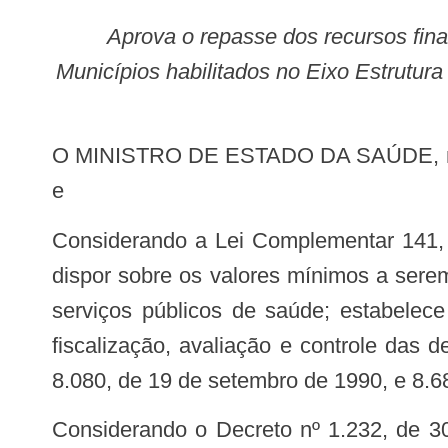
Aprova o repasse dos recursos financeiros de custeio referentes ao terceiro ciclo de monitoramento do ano de 2018 a
Municípios habilitados no Eixo Estrutu
O MINISTRO DE ESTADO DA SAÚDE, no uso da atribuição que lhe confere o art. 87, parágrafo único, inciso I, da Constituição,
e
Considerando a Lei Complementar 141, de janeiro de 2012, que regulamenta o § 3° do art. 198 da Constituição Federal para
dispor sobre os valores mínimos a sere
serviços públicos de saúde; estabelece
fiscalização, avaliação e controle das 
8.080, de 19 de setembro de 1990, e 8.68
Considerando o Decreto nº 1.232, de 30 de agosto de 1994, que dispõe sobre as condições e a forma de repasse, regular e