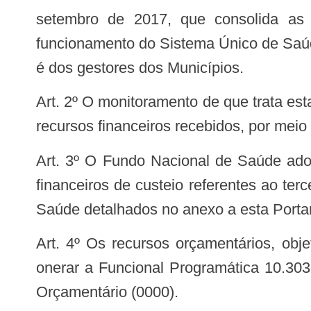
setembro de 2017, que consolida as 
funcionamento do Sistema Único de Saúde
é dos gestores dos Municípios.
Art. 2º O monitoramento de que trata esta Portaria não dispensa o ente federativo beneficiário de comprovação da aplicação dos
recursos financeiros recebidos, por mei
Art. 3º O Fundo Nacional de Saúde adotará as medidas necessárias para a transferência, regular e automática, dos recursos
financeiros de custeio referentes ao te
Saúde detalhados no anexo a esta Portar
Art. 4º Os recursos orçamentários, objeto desta Portaria, correrão por conta do orçamento do Ministério da Saúde, devendo
onerar a Funcional Programática 10.30
Orçamentário (0000).