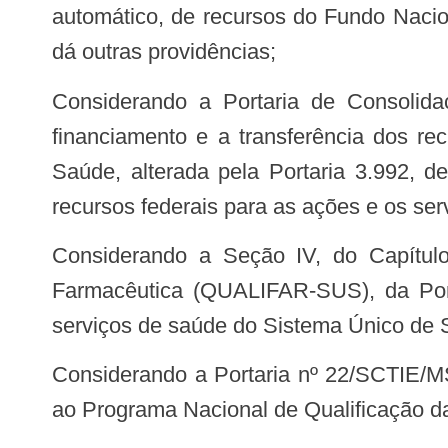
automático, de recursos do Fundo Nacio
dá outras providências;
Considerando a Portaria de Consolidação nº 6/GM/MS, de 28 de setembro de 2017, que consolida as normas sobre o
financiamento e a transferência dos re
Saúde, alterada pela Portaria 3.992, d
recursos federais para as ações e os se
Considerando a Seção IV, do Capítulo IV, do Título IV, que trata do Programa Nacional de Qualificação da Assistência
Farmacêutica (QUALIFAR-SUS), da Por
serviços de saúde do Sistema Único de 
Considerando a Portaria nº 22/SCTIE/MS, de 15 de agosto de 2012, que habilita os municípios a receber recursos destinados
ao Programa Nacional de Qualificação d