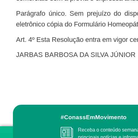
Parágrafo único. Sem prejuízo do disposto no caput deste artigo, a Anvisa disponibilizará gratuitamente em seu endereço
eletrônico cópia do Formulário Homeopát
Art. 4º Esta Resolução entra em vigor c
JARBAS BARBOSA DA SILVA JÚNIOR
#ConassEmMovimento
Receba o conteúdo semanal do Conass com as
principais notícias e info