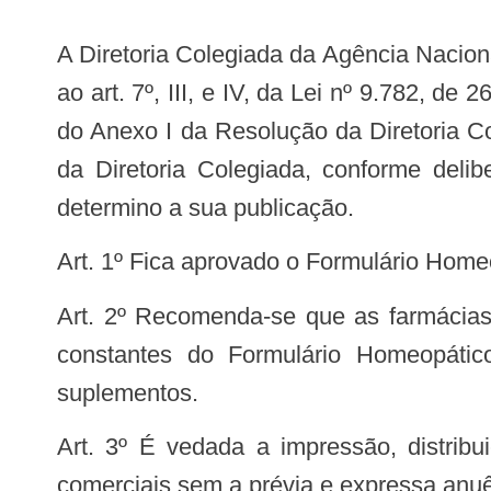
A Diretoria Colegiada da Agência Nacional de Vigilância Sanitária, no uso da atribuição que lhe conferem o art. 15, III e IV aliado
ao art. 7º, III, e IV, da Lei nº 9.782, d
do Anexo I da Resolução da Diretoria C
da Diretoria Colegiada, conforme deli
determino a sua publicação.
Art. 1º Fica aprovado o Formulário Hom
Art. 2º Recomenda-se que as farmácias e os laboratórios industriais farmacêuticos que manipulem ou fabriquem os produtos
constantes do Formulário Homeopátic
suplementos.
Art. 3º É vedada a impressão, distribuição ou reprodução do Formulário Homeopático da Farmacopeia Brasileira para fins
comerciais sem a prévia e expressa anuê