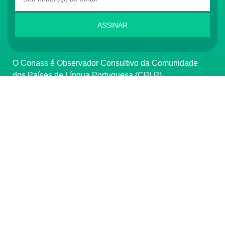
ASSINAR
O Conass é Observador Consultivo da Comunidade
dos Países de Língua Portuguesa (CPLP)
CONTATO
(61) 3222-3000
Institucional:
conass@conass.org.br
Setor Comercial Sul, Quadra 9, Torre C, Sala 1105,