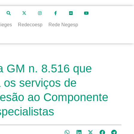
ieges
Redecoesp
Rede Negesp
ia GM n. 8.516 que
 os serviços de
adesão ao Componente
ecialistas