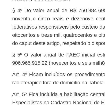
§ 4º Do valor anual de R$ 750.884.695,
noventa e cinco reais e dezenove cen
federativos responsáveis pelo custeio d
oitocentos e treze mil, quatrocentos e oi
do caput deste artigo, respeitado o dispo
§ 5º O valor anual de FAEC inicial es
906.965.915,22 (novecentos e seis milhõe
Art. 4º Ficam incluídos os procedimentos para subsídio de transporte, alojamento e alimentação de pacientes em tratamento
radioterápico fora de domicílio na Tabela
Art. 5º Fica incluída a habilitação centralizada de código 3807 – Componente Acesso à Radioterapia do Programa Agora Tem
Especialistas no Cadastro Nacional de