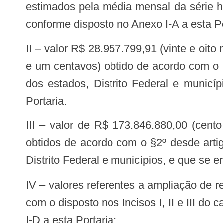
estimados pela média mensal da série hi
conforme disposto no Anexo I-A a esta Po
II – valor R$ 28.957.799,91 (vinte e oito milhões novecentos e cinquenta e sete mil setecentos e noventa e nove reais e noventa
e um centavos) obtido de acordo com o 
dos estados, Distrito Federal e municí
Portaria.
III – valor de R$ 173.846.880,00 (cento e setenta e três milhões oitocentos e quarenta e seis mil oitocentos e oitenta reais)
obtidos de acordo com o §2º desde arti
Distrito Federal e municípios, e que se e
IV – valores referentes a ampliação de recursos provenientes da aplicação do percentual de incremento aos serviços, de acordo
com o disposto nos Incisos I, II e III do
I-D a esta Portaria;