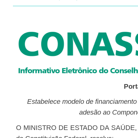
Port
Estabelece modelo de financiamento e regras para os serviços de radioterapia no Sistema Único de Saúde – SUS e para
adesão ao Compone
O MINISTRO DE ESTADO DA SAÚDE, no uso das atribuições que lhe conferem os incisos I e II do parágrafo único do art. 87