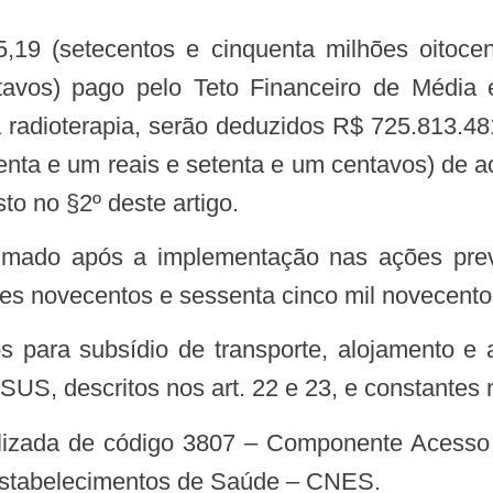
19 (setecentos e cinquenta milhões oitocen
tavos) pago pelo Teto Financeiro de Médi
a radioterapia, serão deduzidos R$ 725.813.481
tenta e um reais e setenta e um centavos) de aco
sto no §2º deste artigo.
timado após a implementação nas ações pre
s novecentos e sessenta cinco mil novecentos 
 SUS, descritos nos art. 22 e 23, e constantes n
 Estabelecimentos de Saúde – CNES.