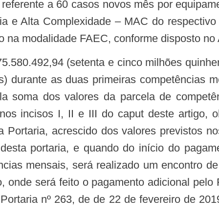
referente a 60 casos novos mês por equipame
a e Alta Complexidade – MAC do respectivo en
o na modalidade FAEC, conforme disposto no A
75.580.492,94 (setenta e cinco milhões quinhen
os) durante as duas primeiras competências
ela soma dos valores da parcela de competê
 nos incisos I, II e III do caput deste artigo
ta Portaria, acrescido dos valores previstos 
E desta portaria, e quando do início do paga
ias mensais, será realizado um encontro de
o, onde será feito o pagamento adicional pelo
rtaria nº 263, de de 22 de fevereiro de 2019