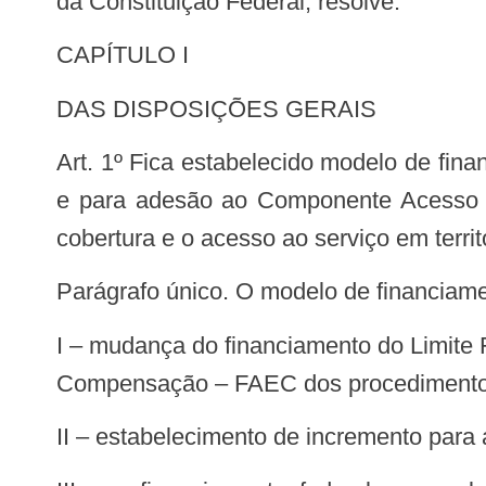
da Constituição Federal, resolve:
CAPÍTULO I
DAS DISPOSIÇÕES GERAIS
Art. 1º Fica estabelecido modelo de financiamento e regras para os serviços de radioterapia no Sistema Único de Saúde – SUS
e para adesão ao Componente Acesso à 
cobertura e o acesso ao serviço em territ
Parágrafo único. O modelo de financiam
I – mudança do financiamento do Limite Financeiro de Média a Alta Complexidade – MAC para o Fundo de Ações Estratégicas e
Compensação – FAEC dos procedimentos 
II – estabelecimento de incremento para