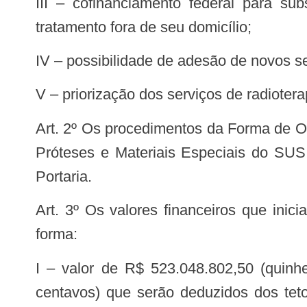
III – cofinanciamento federal para subsidiar deslocamento, alojamento e alimentação de pacientes e acompanhantes em
tratamento fora de seu domicílio;
IV – possibilidade de adesão de novos s
V – priorização dos serviços de radiote
Art. 2º Os procedimentos da Forma de Organização 030401 Radioterapia da Tabela de Procedimentos, Medicamentos, Órteses,
Próteses e Materiais Especiais do SUS
Portaria.
Art. 3º Os valores financeiros que inicialmente integrarão o FAEC para custeio da radioterapia serão compostos da seguinte
forma:
I – valor de R$ 523.048.802,50 (quinhentos e vinte e três milhões quarenta e oito mil oitocentos e dois reais e cinquenta
centavos) que serão deduzidos dos tet