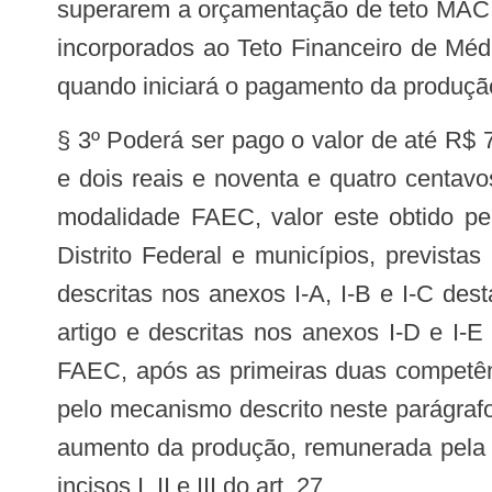
superarem a orçamentação de teto MAC 
incorporados ao Teto Financeiro de Médi
quando iniciará o pagamento da produçã
§ 3º Poderá ser pago o valor de até R$ 
e dois reais e noventa e quatro centav
modalidade FAEC, valor este obtido p
Distrito Federal e municípios, previstas
descritas nos anexos I-A, I-B e I-C des
artigo e descritas nos anexos I-D e I-
FAEC, após as primeiras duas competênc
pelo mecanismo descrito neste parágraf
aumento da produção, remunerada pela Po
incisos I, II e III do art. 27.