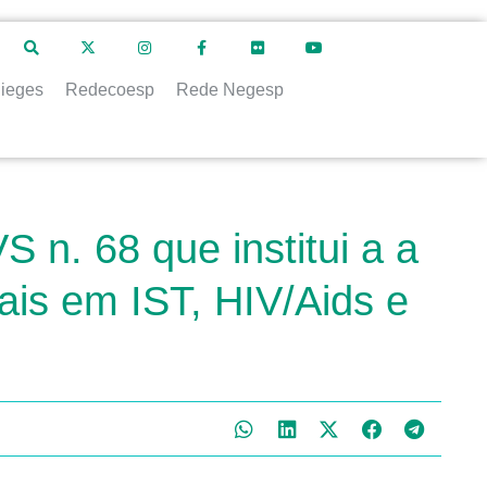
ieges
Redecoesp
Rede Negesp
 n. 68 que institui a a
is em IST, HIV/Aids e