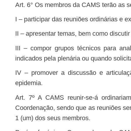
Art. 6° Os membros da CAMS terão as s
I – participar das reuniões ordinárias e 
II – apresentar temas, bem como discuti
III – compor grupos técnicos para analisar temas específicos no âmbito das IST, HIV/aids e das hepatites virais, quando
indicados pela plenária ou quando solic
IV – promover a discussão e articulação institucional no processo de aperfeiçoamento das políticas de enfrentamento da
epidemia.
Art. 7º A CAMS reunir-se-á ordinariamente, a cada 6 (seis) meses ou, extraordinariamente quando convocado pela sua
Coordenação, sendo que as reuniões ser
1 (um) dos seus membros.