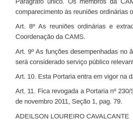
Parágrafo único. Os membros da CAMS não poderão indicar representantes ou substitutos no caso de impedimento no
comparecimento às reuniões ordinárias ou
Art. 8º As reuniões ordinárias e extraordinárias serão realizadas em Brasília ou em local a ser definido por decisão da
Coordenação da CAMS.
Art. 9º As funções desempenhadas no âmbito da Comissão de que trata esta Portaria não serão remuneradas e seu exercício
será considerado serviço público relevan
Art. 10. Esta Portaria entra em vigor na
Art. 11. Fica revogada a Portaria nº 230/SVS/MS, de 9 de novembro de 2005, publicada no Diário Oficial da União nº 216, de 10
de novembro 2011, Seção 1, pag. 79.
ADEILSON LOUREIRO CAVALCANTE