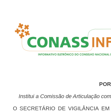
PO
Institui a Comissão de Articulação co
O SECRETÁRIO DE VIGILÂNCIA EM SAÚDE, no uso das atribuições que lhe confere o art. 41, do Anexo I ao Decreto