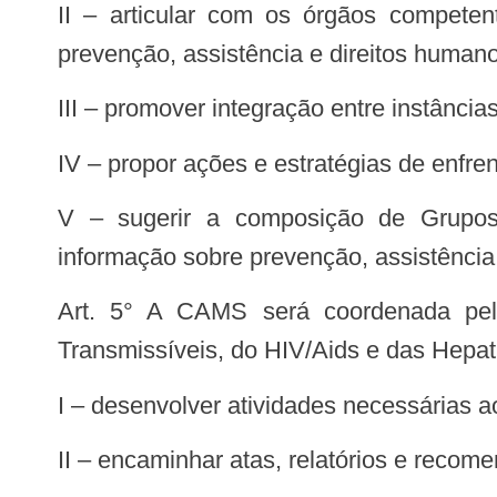
II – articular com os órgãos competentes, parceiros e entidades da sociedade civil para a inclusão de ações voltadas à
prevenção, assistência e direitos human
III – promover integração entre instânci
IV – propor ações e estratégias de enfre
V – sugerir a composição de Grupos de Trabalho para discutir e avaliar ações para a sensibilização, mobilização e
informação sobre prevenção, assistência 
Art. 5° A CAMS será coordenada pelo Departamento de Vigilância, Prevenção e Controle das Infecções Sexualmente
Transmissíveis, do HIV/Aids e das Hepat
I – desenvolver atividades necessárias
II – encaminhar atas, relatórios e reco