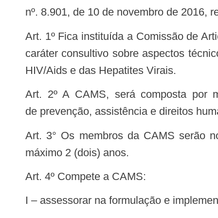
nº. 8.901, de 10 de novembro de 2016, r
Art. 1º Fica instituída a Comissão de Articulação com os Movimentos Sociais em IST, HIV/Aids e Hepatites Virais (CAMS), com
caráter consultivo sobre aspectos técnic
HIV/Aids e das Hepatites Virais.
Art. 2º A CAMS, será composta por membros que representam segmentos da sociedade civil, envolvidos em atividades
de prevenção, assistência e direitos hum
Art. 3° Os membros da CAMS serão nomeados por Portaria desta Secretaria de Vigilância em Saúde, com mandato de no
máximo 2 (dois) anos.
Art. 4º Compete a CAMS:
I – assessorar na formulação e implement