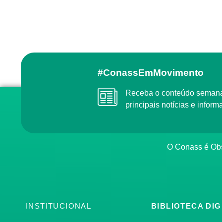
#ConassEmMovimento
Receba o conteúdo semanal do Conass com as
principais notícias e info
O Conass é O
INSTITUCIONAL
BIBLIOTECA DIG