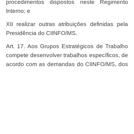
procedimentos dispostos neste Regimento
Interno; e
XII realizar outras atribuições definidas pela
Presidência do CIINFO/MS.
Art. 17. Aos Grupos Estratégicos de Trabalho
compete desenvolver trabalhos específicos, de
acordo com as demandas do CIINFO/MS, dos
quais poderão participar especialistas de
instituições e entidades de âmbito nacional e
internacional.
CAPÍTULO III
DAS DISPOSIÇÕES FINAIS
Art. 18. As atividades desenvolvidas pelos