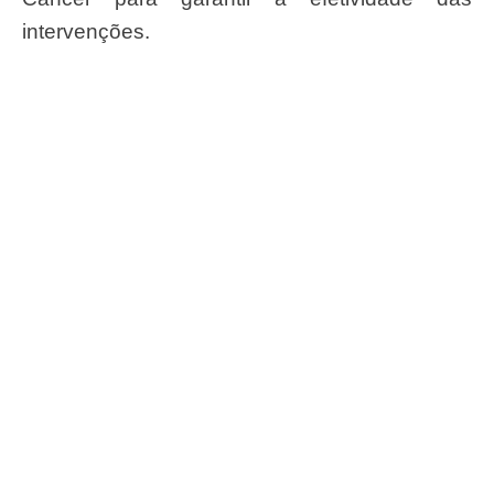
intervenções.
#ConassEmMovimento
Receba o conteúdo semanal do Conass com
as principais notícias e informações do SUS
ASSINAR
O Conass é Observador Consultivo da Comunidade