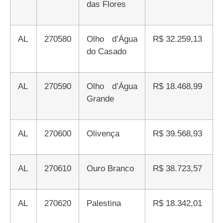
das Flores
AL
270580
Olho d’Água
R$ 32.259,13
do Casado
AL
270590
Olho d’Água
R$ 18.468,99
Grande
AL
270600
Olivença
R$ 39.568,93
AL
270610
Ouro Branco
R$ 38.723,57
AL
270620
Palestina
R$ 18.342,01