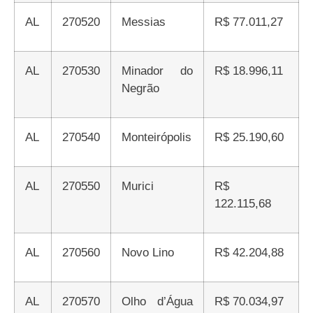
AL
270520
Messias
R$ 77.011,27
AL
270530
Minador do
R$ 18.996,11
Negrão
AL
270540
Monteirópolis
R$ 25.190,60
AL
270550
Murici
R$
122.115,68
AL
270560
Novo Lino
R$ 42.204,88
AL
270570
Olho d’Água
R$ 70.034,97