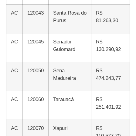
AC
120043
Santa Rosa do
R$
Purus
81.263,30
AC
120045
Senador
R$
Guiomard
130.290,92
AC
120050
Sena
R$
Madureira
474.243,77
AC
120060
Tarauacá
R$
251.401,92
AC
120070
Xapuri
R$
110.577,70