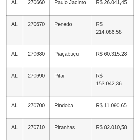
AL
270660
Paulo Jacinto
R$ 26.041,45
AL
270670
Penedo
R$
214.086,58
AL
270680
Piaçabuçu
R$ 60.315,28
AL
270690
Pilar
R$
153.042,36
AL
270700
Pindoba
R$ 11.090,65
AL
270710
Piranhas
R$ 82.010,58