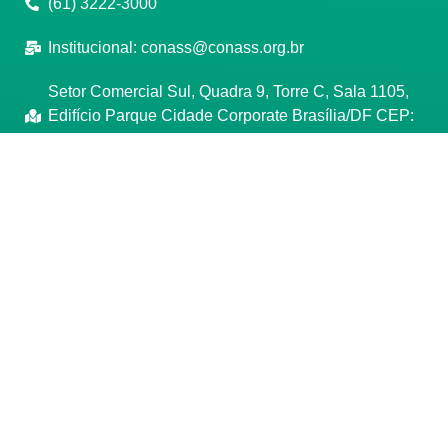
(61) 3222-3000
Institucional:
conass@conass.org.br
Setor Comercial Sul, Quadra 9, Torre C, Sala 1105,
Edifício Parque Cidade Corporate Brasília/DF CEP:
70308-200
Razão Social: Conselho Nacional de Secretários de
Saúde
CNPJ: 00.718.205/0001-07