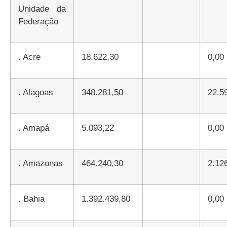
Unidad
e
da
Federaçã
o
.
Acre
18.622,30
0,00
.
Alagoas
348.281,50
22.5
.
Amapá
5.093,22
0,00
.
Amazonas
464.240,30
2.1
.
Bahia
1.392.439,80
0,00