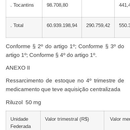
.
Tocantins
98.708,80
441,
.
Total
60.939.198,94
290.759,42
550
Conforme § 2º do artigo 1º; Conforme § 3º do
artigo 1º; Conforme § 4º do artigo 1º.
ANEXO II
Ressarcimento de estoque no 4º trimestre de
medicamento que teve aquisi
çã
o centralizada
Riluzol
50 mg
Unidade
Valor trimestral (R$)
Valor me
Federada