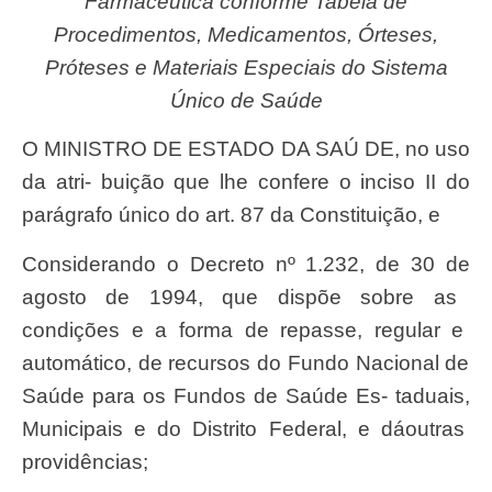
Farmacê
utica conforme
T
abela de
Procedimentos
,
Medicamentos
, Órteses,
Pró
teses e
Materiai
s Especiais do
Sistema
Único de
Saú
de
O
MINISTR
O
D
E ES
TAD
O
D
A
SA
Ú
DE
, no uso
da atri- bui
çã
o que lhe confere o inciso II do
par
á
grafo
ú
nico do art. 87 da Constitui
çã
o, e
Considerand
o o
Decret
o
n
º
1.232
,
d
e
3
0
d
e
agost
o
d
e
1994
,
que dispõ
e
sobr
e
a
s
condiçõe
s e a
form
a
d
e
repasse
,
regula
r e
automático
,
de recurso
s
d
o
Fund
o
Naciona
l
d
e
Saúd
e
par
a
o
s
Fundo
s
d
e
Saúd
e
E
s-
taduais
,
Municipai
s e
d
o
Distrit
o
Federal
, e
dáoutra
s
providências;