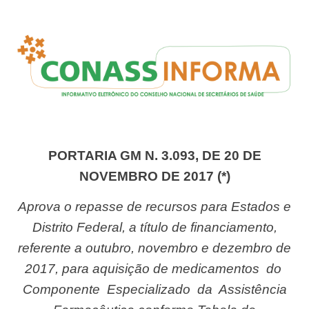
PORTARIA GM N. 3.093, DE 20 DE
NOVEMBRO DE 2017 (*)
Aprov
a o
repass
e de
recurso
s para Estados e
Distrit
o
Federal
, a t
í
tulo de financiamento,
referent
e a outubro, novembro e dezembro de
2017, para aquisi
çã
o de medicame
n
tos
do
Componente
Especializado
da
As
sistê
ncia