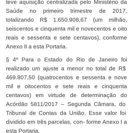
teve aquisi
çã
o centralizada pelo
Ministéri
o da
Saú
de no primeiro trimestre de 2017,
totalizando R$ 1.650.908,67
(u
m milh
ã
o,
seiscento
s e cinquenta mil e novecentos e oito
reai
s e
sessent
a e
set
e centavos), conforme
Anex
o
I
I a esta
Portaria.
§ 4º
Par
a o Estado do Rio de
Janeir
o
fo
i
realizad
o um ajuste a menor no total de R$
469.807,50
(quatrocento
s e
sessent
a e nove
mil e oitocentos e
set
e
reai
s e cinquenta
centavos) em virtude de determina
çã
o do
Acó
rd
ã
o 58
1
1/2017 –
Segund
a C
â
mara, do
T
ribunal de Contas da
Uniã
o. Esse valor foi
dividido em tr
ê
s parcelas, con-
form
e
Anex
o I a
esta
Portaria.