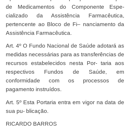
de
Medicamento
s do Componente Espe-
cializado da
Assistê
ncia
Farmacê
utica,
pertencente ao Bloco de
Fi
– nanciamento da
Assistê
ncia
Farmacê
utica.
Art. 4º O Fundo Nacional de Saúde adotará as
medidas necessárias para as transferências de
recursos estabelecidos nesta Por- taria aos
respectivos Fundos de Saúde, em
conformidade com os processos de
pagamento instruídos.
Art
. 5º Esta
Portari
a entra em vigor na data de
su
a pu- blica
çã
o.
RICARDO BARROS