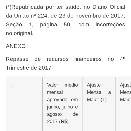
(*)Republicada por ter
saí
do, no
Diári
o
Oficia
l
da
Uniã
o nº 224, de 23 de novembro de 2017,
Seçã
o 1, p
á
gina 50, com incorre
çõ
es
no original.
ANEXO I
Repasse de recursos financeiros no 4º
Trimestre de 2017
.
Valor médio
Ajuste
Ajuste
mensal
Mensal a
Men
aprovado em
Maior (1)
Maior
junho, julho e
agosto de
2017 (R$)