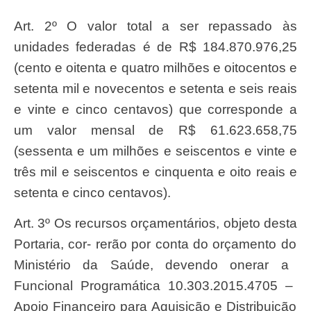
Art. 2º O valor total a ser repassado às
unidades federadas é de R$ 184.870.976,25
(cento e oitenta e quatro milhões e oitocentos e
setenta mil e novecentos e setenta e seis reais
e vinte e cinco centavos) que corresponde a
um valor mensal de R$ 61.623.658,75
(sessenta e um milhões e seiscentos e vinte e
três mil e seiscentos e cinquenta e oito reais e
setenta e cinco centavos).
Art
. 3
º
O
s
recurso
s or
ç
ament
ários
, objeto desta
Portaria
, cor- rer
ã
o por conta do or
ç
amento do
Ministéri
o da
Saú
de, devendo onerar a
Funciona
l
Programá
tica 10.303.2015.4705 –
Apoi
o
Financeir
o para
Aquisiçã
o e
Distribuiçã
o