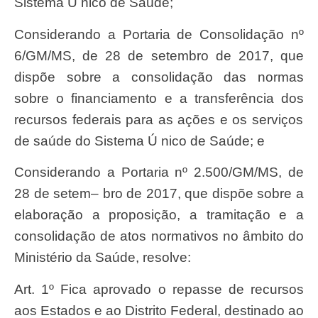
Sistem
a Ú nico de
Saú
de;
Considerando a
Portari
a de Consolida
çã
o nº
6/GM/MS, de 28 de
setembr
o de 2017, que
disp
õ
e
sobr
e a consolida
çã
o das normas
sobr
e o
financiament
o e a transfer
ê
ncia dos
recurso
s
federai
s para as a
çõ
es e os
serviç
os
de
saú
de do
Sistem
a Ú nico de
Saú
de; e
Considerando a
Portari
a nº 2.500/GM/MS, de
28 de
setem
– bro de 2017, que disp
õ
e
sobr
e a
elabora
çã
o a proposi
çã
o, a tramita
çã
o e a
consolida
çã
o de atos normativos no
â
mbito do
Ministéri
o da
Saú
de, resolve:
Art
. 1º
Fic
a aprovado o
repass
e de
recurso
s
aos Estados e ao
Distrit
o
Federal
, destinado ao