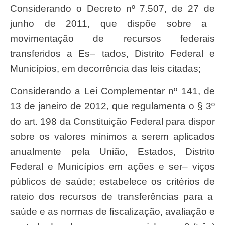
Considerand
o o
Decret
o
n
º
7.507
,
d
e
2
7
d
e
junh
o
d
e
2011
,
que dispõ
e
sobr
e a
movimentaçã
o
d
e
recurso
s
federai
s
transferido
s a
Es
–
tados
,
Distrit
o
Federa
l e
Municípios
,
e
m
decorrênci
a
da
s
lei
s
citadas;
Considerando a Lei Complementar nº 141, de
13 de janeiro de 2012, que
regulament
a o § 3º
do art. 198 da Constitui
çã
o
Federal
para dispor
sobr
e os valores m
í
nimos a
sere
m aplicados
anualmente pela
Uniã
o, Estados,
Distrit
o
Federa
l e
Municí
pios em a
çõ
es e
ser
– vi
ç
os
p
ú
blicos de
saú
de; estabelece os crit
ério
s de
ratei
o dos recursos de transfer
ê
ncias para a
saú
de e as normas de fiscaliza
çã
o, avalia
çã
o e