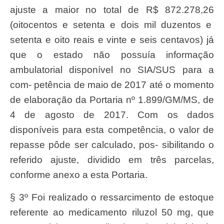
ajuste a maior no total de R$ 872.278,26
(oitocento
s e
setent
a e dois mil duzentos e
setent
a e oito reais e vinte e
sei
s centavos) já
que o estado n
ã
o possu
í
a informa
çã
o
ambulatorial dispon
í
vel no
SIA/SU
S para a
com- pet
ê
ncia de maio de 2017 até o momento
de elabora
çã
o da
Portari
a nº 1.899/GM/MS, de
4 de agosto de 2017. Com os dados
dispon
í
veis para esta compet
ê
ncia, o valor de
repass
e p
ô
de
se
r calculado, pos-
sibilitand
o o
referido ajuste, dividido em tr
ê
s parcelas,
conforme anexo a esta
Portaria.
§ 3º
Fo
i realizado o ressarcimento de estoque
referent
e ao medicamento
riluzo
l 50 mg, que