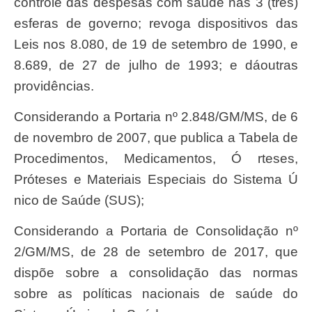
controle das despesas com
saú
de nas 3 (tr
ês
)
esferas de governo;
revog
a dispositivos das
Leis n
os
8.080, de 19 de
setembr
o de 1990, e
8.689, de 27 de julho de 1993; e d
á
outras
provid
ê
ncias.
Considerando a Portaria nº 2.848/GM/MS, de 6
de novembro de 2007, que publica a Tabela de
Procedimentos, Medicamentos, Ó rteses,
Próteses e Materiais Especiais do Sistema Ú
nico de Saúde (SUS);
Considerando a
Portari
a de Consolida
çã
o nº
2/GM/MS, de 28 de
setembr
o de 2017, que
disp
õ
e
sobr
e a consolida
çã
o das normas
sobr
e as pol
í
ticas nacionais de
saú
de do