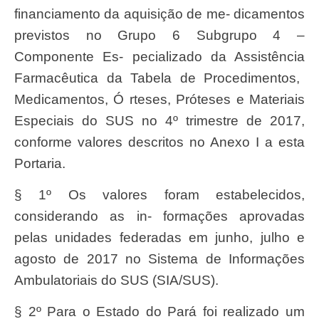
financiament
o da aquisi
çã
o de me- dicamentos
previstos no
Grup
o 6
Subgrup
o 4 –
Componente Es- pecializado da
Assistê
ncia
Farmacê
utica da
T
abela de
Procedimentos,
Medicamentos
, Ó
rteses
,
Pró
teses e
Materiai
s
Especiais do
SU
S no 4º trimestre de 2017,
conforme valores descritos no
Anex
o I a esta
Portaria.
§ 1º
O
s valores foram estabelecidos,
considerando as in- forma
çõ
es aprovadas
pelas unidades
federada
s em junho, julho e
agosto de 2017 no
Sistem
a de Informa
çõ
es
Ambulatoriai
s do
SUS
(SIA/SUS).
§ 2º
Par
a o Estado do
Par
á foi
realizad
o um