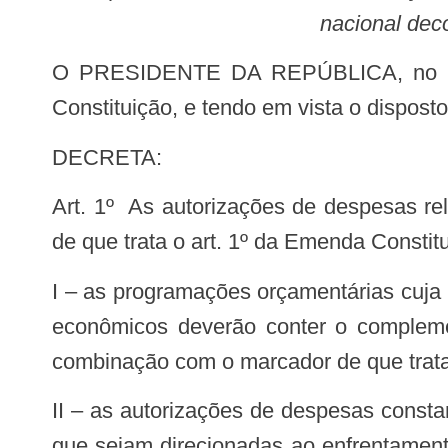
nacional dec
O PRESIDENTE DA REPÚBLICA, no uso das atribuições que lhe confere o art. 84, caput, incisos IV e VI, alínea “a”, da
Constituição, e tendo em vista o dispost
DECRETA:
Art. 1º As autorizações de despesas relacionadas ao enfrentamento de calamidade pública nacional decorrente de pandemia,
de que trata o art. 1º da Emenda Constitu
I – as programações orçamentárias cuja finalidade seja exclusivamente o enfrentamento da covid-19 e de seus efeitos sociais e
econômicos deverão conter o complemen
combinação com o marcador de que trata o
II – as autorizações de despesas constantes da Lei nº 13.978, de 17 de janeiro de 2020, e de seus créditos adicionais abertos,
que sejam direcionadas ao enfrentament