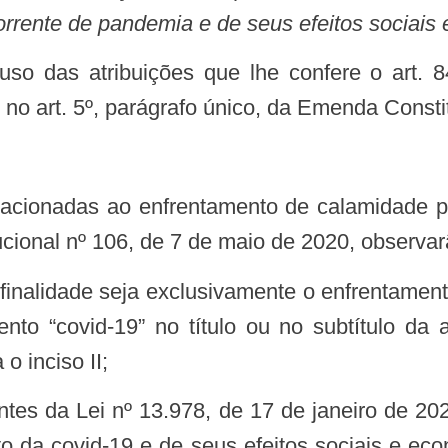
orrente de pandemia e de seus efeitos sociais
o no art. 5º, parágrafo único, da Emenda Consti
cional nº 106, de 7 de maio de 2020, observarã
to “covid-19” no título ou no subtítulo da 
 inciso II;
o da covid-19 e de seus efeitos sociais e 