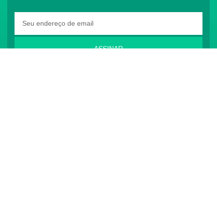
ASSINAR
O Conass é Observador Consultivo da Comunidade
dos Países de Língua Portuguesa (CPLP)
CONTATO
(61) 3222-3000
Institucional:
conass@conass.org.br