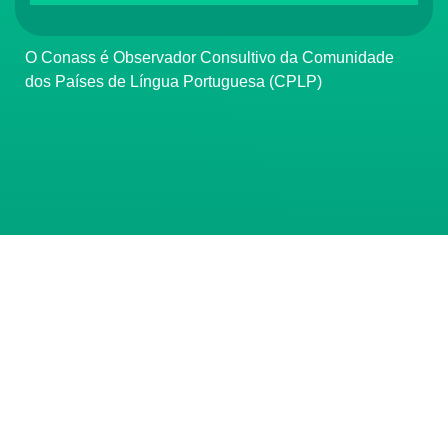
O Conass é Observador Consultivo da Comunidade
dos Países de Língua Portuguesa (CPLP)
CONTATO
(61) 3222-3000
Institucional:
conass@conass.org.br
Setor Comercial Sul, Quadra 9, Torre C, Sala 1105,
Edifício Parque Cidade Corporate Brasília/DF CEP:
70308-200