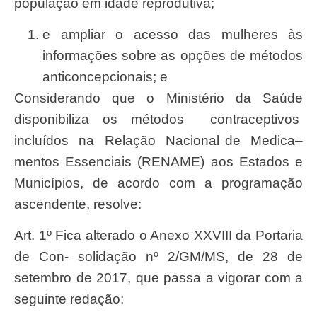
popula
çã
o em idade reprodutiva;
e ampliar o acesso das mulheres às
informa
çõ
es
sobr
e as op
çõ
es de m
é
todos
anticoncepcionais; e
Considerando que o
Ministé
rio da
Saú
de
disponibiliza os m
é
todos
contraceptivos
inclu
í
dos
na
Rela
çã
o
Naciona
l de
Medica
–
mentos Essenciais (RENAME) aos Estados e
Municí
pios, de acordo com a programa
çã
o
ascendente, resolve:
Art
. 1º
Fic
a alterado o
Anex
o
XXVII
I da
Portari
a
de Con-
solidaçã
o nº 2/GM/MS, de 28 de
setembr
o de 2017, que passa a vigorar com a
seguint
e reda
çã
o: