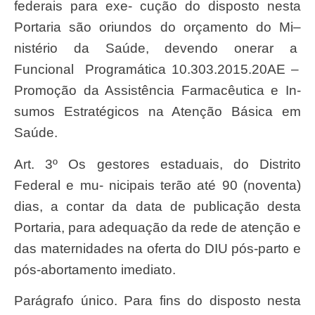
federais para exe- cu
çã
o do disposto nesta
Portari
a
sã
o oriundos do or
ç
amento do
Mi
–
nist
é
rio da
Saú
de, devendo onerar a
Funciona
l
Programá
tica 10.303.2015.20AE –
Promoçã
o da
Assistê
ncia
Farmacê
utica e In-
sumo
s Estrat
é
gicos na
Atençã
o B
ásic
a em
Saú
de.
Art
. 3º
O
s gestores estaduais, do
Distrit
o
Federa
l e mu- nicipais ter
ã
o até 90
(noventa
)
dias, a contar da data de publica
çã
o desta
Portaria
, para adequa
çã
o da
red
e de aten
çã
o e
das maternidades na oferta do
DI
U p
ós-part
o e
p
ós-abortament
o imediato.
Pará
grafo
ú
nico.
Par
a
fin
s do disposto nesta