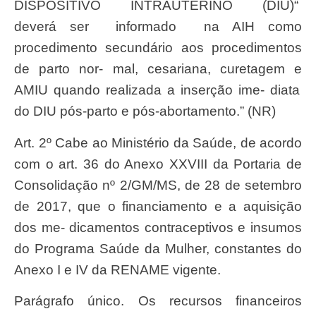
DISPOSITIV
O
INTRAUTERINO
(DIU)
“
deverá
se
r
informado
na
AI
H como
procedimento
secundári
o aos procedimentos
de parto nor- mal, cesariana, curetagem e
AMI
U quando
realizad
a a inser
çã
o ime- diata
do
DI
U p
ós-part
o e p
ós-abortamento.
” (NR)
Art
. 2º Cabe ao
Ministéri
o da
Saú
de, de acordo
com o art. 36 do
Anex
o
XXVII
I da
Portari
a de
Consolida
çã
o nº 2/GM/MS, de 28 de
setembr
o
de 2017, que o financiamento e a aquisi
çã
o
dos me- dicamentos contraceptivos e insumos
do
Program
a
Saú
de da
Mulher
, constantes do
Anex
o I e
I
V da RENAME vigente.
Pará
grafo
ú
nico.
O
s recursos
financeiro
s