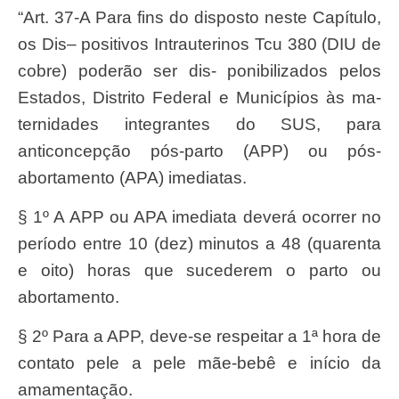
“Art
. 37-A
Par
a
fin
s do disposto neste Cap
í
tulo,
os
Dis
– positivos
Intrauterino
s
T
cu 380
(DI
U de
cobre) poder
ã
o
se
r dis- ponibilizados pelos
Estados,
Distrit
o
Federa
l e
Municí
pios às ma-
ternidades integrantes do
SUS
, para
anticoncep
çã
o p
ós-part
o (APP) ou p
ós-
abortament
o (A
PA
) imediatas.
§ 1º A APP ou APA imediata deverá ocorrer no
período entre 10 (dez) minutos a 48 (quarenta
e oito) horas que sucederem o parto ou
abortamento.
§ 2º
Par
a a
APP
, deve-se
respeita
r a 1ª hora de
contato pele a pele m
ã
e-bebê e in
í
cio da
amamenta
çã
o.