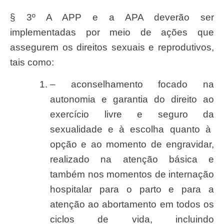
§ 3º A
AP
P e a
AP
A dever
ã
o
se
r
implementadas por meio de a
çõ
es que
assegurem os direitos
sexuai
s e
reprodutivos
,
tais como:
– aconselhamento
focad
o na
autonomia e garantia do direito ao
exerc
í
cio livre e
segur
o da
sexualidad
e e à escolha quanto à
op
çã
o e ao momento de engravida
r
,
realizado na aten
çã
o b
ásic
a e
tamb
é
m nos momentos de interna
çã
o
hospitalar para o parto e para a
aten
çã
o ao abortamento em todos os
ciclos de vida, incluindo