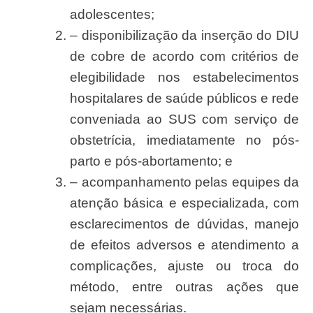
adolescentes;
– disponibiliza
çã
o da inser
çã
o do
DI
U
de cobre de acordo com crit
ério
s de
elegibilidade nos estabelecimentos
hospitalares de
saú
de p
ú
blicos e
red
e
conveniada ao
SU
S com
serviç
o de
obstetr
í
cia, imediatamente no p
ós-
part
o e p
ós-abortamento
; e
– acompanhamento pelas equipes da
aten
çã
o b
ásic
a e especializada, com
esclarecimentos de d
ú
vidas, manejo
de efeitos adversos e atendimento a
complica
çõ
es, ajuste ou troca do
m
é
todo, entre outras a
çõ
es que
seja
m necess
á
rias.