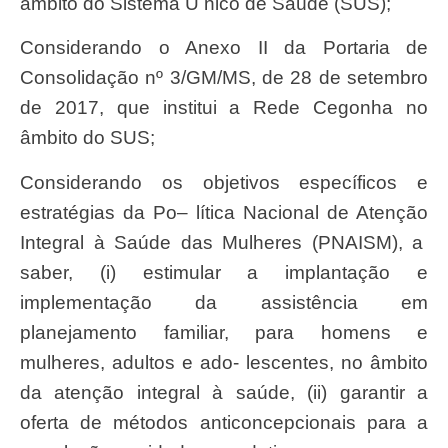
â
mbito do
Sistema
Ú nico de
Saú
de (SUS);
Considerando o
Anex
o
I
I da
Portari
a de
Consolida
çã
o nº 3/GM/MS, de 28 de
setembr
o
de 2017, que institui a Rede Cegonha no
â
mbito do
SUS;
Considerando os objetivos espec
ífico
s e
estrat
é
gias da
Po
– l
í
tica
Naciona
l de
Atençã
o
Integra
l à
Saú
de das
Mulhere
s (PNAISM), a
saber
, (i) estimular a implanta
çã
o e
implementa
çã
o da assist
ê
ncia em
planejamento familia
r
, para homens e
mulheres, adultos e ado- lescentes, no
â
mbito
da aten
çã
o integral à
saú
de,
(ii
) garantir a
oferta de m
é
todos anticoncepcionais para a