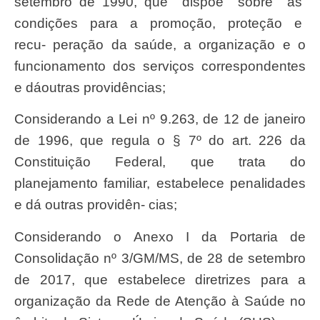
setembr
o de 1990, que
disp
õ
e
sobr
e
as
condi
çõ
es
para
a
promo
çã
o,
prote
çã
o
e
recu- pera
çã
o da
saú
de, a o
r
ganiza
çã
o e o
funcionamento dos
serviç
os correspondentes
e d
á
outras provid
ê
ncias;
Considerando a Lei nº 9.263, de 12 de janeiro
de 1996, que
regul
a o § 7º do art. 226 da
Constitui
çã
o
Federal
, que trata do
planejamento familia
r
, estabelece penalidades
e dá outras provid
ê
n- cias;
Considerando o
Anex
o I da
Portari
a de
Consolida
çã
o nº 3/GM/MS, de 28 de
setembr
o
de 2017, que estabelece diretrizes para a
o
r
ganiza
çã
o da Rede de
Atençã
o à
Saú
de no