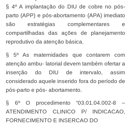
§ 4º A implanta
çã
o do
DI
U de cobre no p
ós-
part
o
(APP
) e p
ós-abortament
o (A
PA
) imediato
sã
o estrat
é
gias complementares e
compartilhadas das a
çõ
es de planejamento
reprodutivo da aten
çã
o b
ásica.
§ 5º
A
s maternidades que contarem com
aten
çã
o ambu- latorial devem tamb
é
m ofertar a
inser
çã
o do
DI
U de intervalo, assim
considerado aquele inserido fora do per
í
odo de
p
ós-part
o e p
ós-
abortamento.
§ 6º O procedimento “03.01.04.002-8 –
ATENDIMENTO CLINICO P/ INDICACAO,
FORNECIMENTO E INSERCAO DO