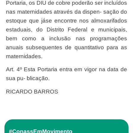
Portaria
, os
DIU
de cobre poder
ã
o
se
r inclu
í
dos
nas maternidades atrav
é
s da dispen-
saçã
o do
estoque que j
ás
e encontre nos almoxarifados
estaduais, do
Distrit
o
Federa
l e municipais,
bem como a inclus
ã
o nas programa
çõ
es
anuais
subsequente
s de quantitativo para as
maternidades.
Art
. 4º Esta
Portari
a entra em vigor na data de
su
a pu- blica
çã
o.
RICARDO BARROS
#ConassEmMovimento