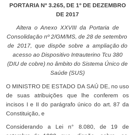
PORTARIA Nº 3.265, DE 1º DE DEZEMBRO
DE 2017
Alter
a o
Anex
o
XXVII
I da
Portari
a de
Consolida
çã
o nº 2/GM/MS, de 28 de
se
tembro
de
2017,
que
disp
õ
e
sobr
e
a
amplia
çã
o do
acesso ao
Dispositiv
o Intraute
rin
o
T
cu 380
(DI
U de cobre) no
â
mbito do
Sistem
a Único de
Saú
de (SUS)
O
MINISTR
O
D
E ES
TAD
O
D
A
SA
Ú
DE
, no uso
de
suas
atribui
çõ
es que lhe conferem os
incisos I e
I
I do par
á
grafo
ú
nico do art. 87 da
Constitui
çã
o, e
Considerando a Lei n° 8.080, de 19 de