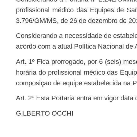
profissional médico das Equipes de Saúde
3.796/GM/MS, de 26 de dezembro de 20
Considerando a necessidade de estabelecer um período de transição para efetivação das regras de composição das equipes de
acordo com a atual Política Nacional de 
Art. 1º Fica prorrogado, por 6 (seis) meses, a partir da competência SCNES janeiro de 2019, o prazo para adequação da carga
horária do profissional médico das Equipe
composição de equipe estabelecida na P
Art. 2º Esta Portaria entra em vigor data
GILBERTO OCCHI