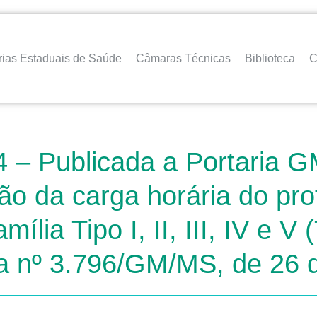
rias Estaduais de Saúde
Câmaras Técnicas
Biblioteca
C
– Publicada a Portaria G
o da carga horária do pro
ia Tipo I, II, III, IV e V 
aria nº 3.796/GM/MS, de 2