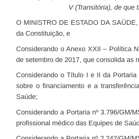
V (Transitória), de que
O MINISTRO DE ESTADO DA SAÚDE, no uso das atribuições que lhe conferem os incisos I e II do parágrafo único do art. 87
da Constituição, e
Considerando o Anexo XXII – Política Nacional de Atenção Básica (PNAB) – da Portaria de Consolidação nº 2/GM/MS, de 28
de setembro de 2017, que consolida as 
Considerando o Título I e II da Portaria de Consolidação nº 6/GM/MS, de 28 de setembro de 2017, que consolida as normas
sobre o financiamento e a transferênc
Saúde;
Considerando a Portaria nº 3.796/GM/MS, de 26 de dezembro de 2017, que institui prazo para adequação da carga horária do
profissional médico das Equipes de Saúd
Considerando a Portaria nº 2.242/GM/MS, de 24 de julho de 2018, que prorroga o prazo para a adequação da carga horária do