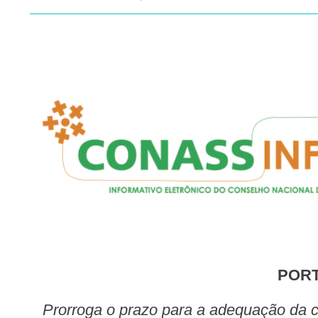
POR
Prorroga o prazo para a adequação da carga horária do profissional médico das Equipes de Saúde da Família Tipo I, II, III, IV e