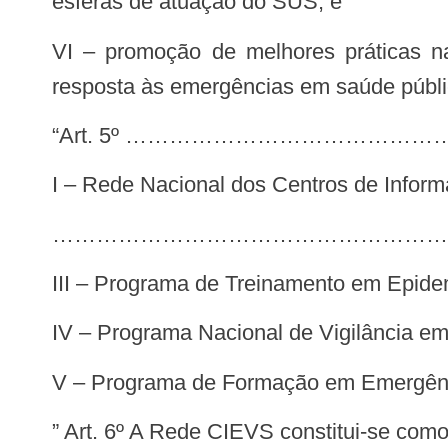
esferas de atuação do SUS; e
VI – promoção de melhores práticas nas estratégias de capacitação para aprimoramento das ações de vigilância, alerta e
resposta às emergências em saúde públi
“Art. 5º ……………………………
I – Rede Nacional dos Centros de Infor
………………………………………………
III – Programa de Treinamento em Epid
IV – Programa Nacional de Vigilância e
V – Programa de Formação em Emergênc
” Art. 6º A Rede CIEVS constitui-se co