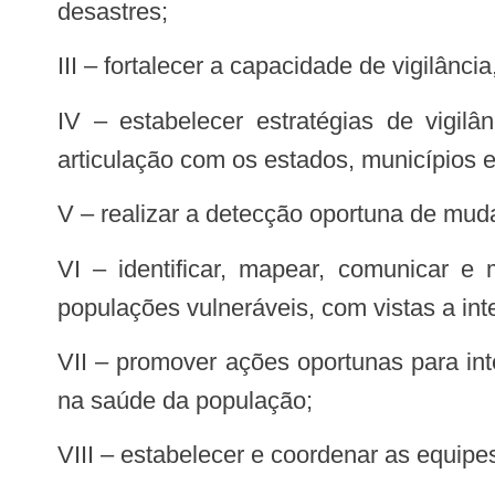
desastres;
III – fortalecer a capacidade de vigilânc
IV – estabelecer estratégias de vigilância em saúde para preparação e resposta às emergências em saúde pública, em
articulação com os estados, municípios e 
V – realizar a detecção oportuna de mu
VI – identificar, mapear, comunicar e monitorar, a partir dos sistemas oficiais de dados, áreas de risco para desastres e
populações vulneráveis, com vistas a i
VII – promover ações oportunas para interromper, mitigar ou minimizar os efeitos de surtos, epidemias, pandemias e desastres
na saúde da população;
VIII – estabelecer e coordenar as equi