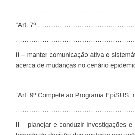
……………………………………………………
“Art. 7º ……………………………
………………………………………………
II – manter comunicação ativa e sistemática com as coordenações estaduais de vigilância epidemiológica hospitalar e o CIEVS
acerca de mudanças no cenário epidemioló
…………………………………………………
“Art. 9º Compete ao Programa EpiSUS
…………………………………………………
II – planejar e conduzir investigações e estudos epidemiológicos de surtos, epidemias e pandemias, de maneira a subsidiar a