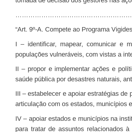
tomada de decisão dos gestores nas açõ
…………………………………………………
“Art. 9º-A. Compete ao Programa Vigi
I – identificar, mapear, comunicar e monitorar, a partir dos sistemas oficiais de dados, áreas de risco para desastres e
populações vulneráveis, com vistas a i
II – propor e implementar ações e políticas públicas oportunas de vigilância para preparação e resposta às emergências em
saúde pública por desastres naturais, an
III – estabelecer e apoiar estratégias de preparação e resposta coordenada às emergências em saúde pública por desastres, em
articulação com os estados, municípios e 
IV – apoiar estados e municípios na instituição e no funcionamento de Comitês Estaduais e Municipais de Saúde em Desastres,
para tratar de assuntos relacionados 