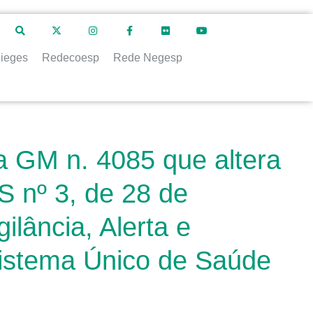
ieges
Redecoesp
Rede Negesp
a GM n. 4085 que altera
 nº 3, de 28 de
lância, Alerta e
istema Único de Saúde