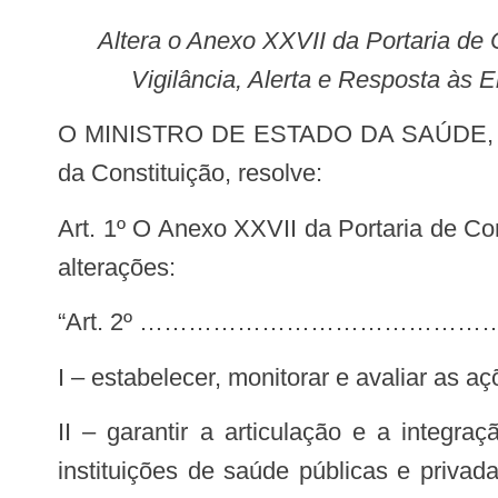
Altera o Anexo XXVII da Portaria de Consolidação GM/MS nº 3, de 28 de setembro de 2017, que dispõe sobre a Rede de
Vigilância, Alerta e Resposta à
O MINISTRO DE ESTADO DA SAÚDE, no uso das atribuições que lhe conferem os incisos I e II do parágrafo único do art. 87
da Constituição, resolve:
Art. 1º O Anexo XXVII da Portaria de Consolidação GM/MS nº 3, de 28 de setembro de 2017, passa a vigorar com as seguintes
alterações:
“Art. 2º ……………………………
I – estabelecer, monitorar e avaliar as 
II – garantir a articulação e a integração das ações de vigilância, alerta e resposta às emergências em saúde pública em
instituições de saúde públicas e priva