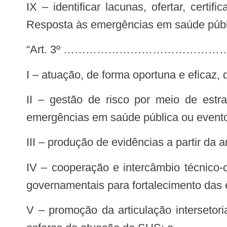
IX – identificar lacunas, ofertar, certificar e monitorar capacitações para o aprimoramento das ações de Vigilância, Alerta e
Resposta às emergências em saúde públ
“Art. 3º ……………………………
I – atuação, de forma oportuna e eficaz,
II – gestão de risco por meio de estratégias para detecção, planejamento, intervenção, comunicação e monitoramento de
emergências em saúde pública ou evento
III – produção de evidências a partir da
IV – cooperação e intercâmbio técnico-científico, no âmbito nacional e internacional com organizações governamentais e não
governamentais para fortalecimento das e
V – promoção da articulação intersetorial, interfederativa e interinstitucional, considerando as especificidades das respectivas