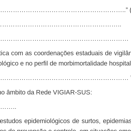
……………………………………………..” (
…………………………………………………………..
……………………………………………………
gico e no perfil de morbimortalidade hospital
………………………………………………… ” (
, no âmbito da Rede VIGIAR-SUS:
…..