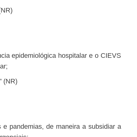
NR)
ar;
NR)