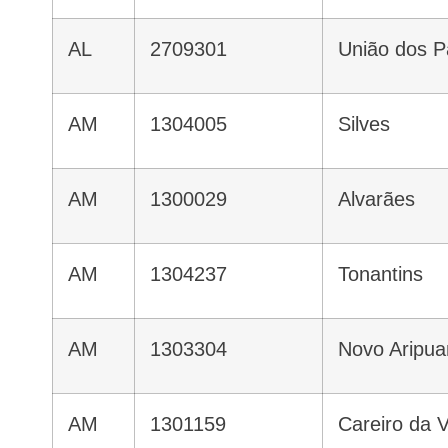
AL
2709301
União dos 
AM
1304005
Silves
AM
1300029
Alvarães
AM
1304237
Tonantins
AM
1303304
Novo Aripu
AM
1301159
Careiro da 