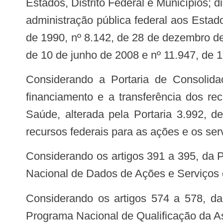
Estados, Distrito Federal e Municípios; 
administração pública federal aos Estad
de 1990, nº 8.142, de 28 de dezembro de
de 10 de junho de 2008 e nº 11.947, de 
Considerando a Portaria de Consolidação nº 6/GM/MS, de 28 de setembro de 2017, que consolida as normas sobre o
financiamento e a transferência dos re
Saúde, alterada pela Portaria 3.992, d
recursos federais para as ações e os se
Considerando os artigos 391 a 395, da Portaria de Consolidação nº 1/GM/MS, de 28 de setembro de 2017, que tratam da Base
Nacional de Dados de Ações e Serviços 
Considerando os artigos 574 a 578, da Portaria de Consolidação nº 5/GM/MS, de 28 de setembro de 2017, que tratam do
Programa Nacional de Qualificação da 