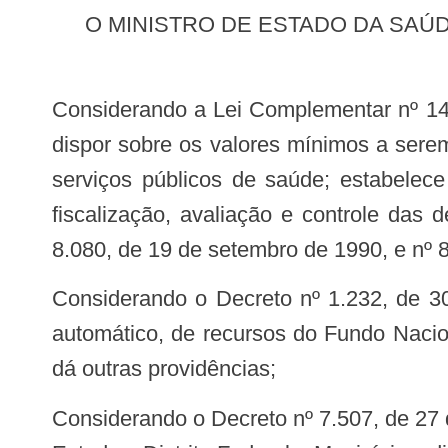
O MINISTRO DE ESTADO DA SAÚDE, no uso das atribuições que lhe confere o art. 87, parágrafo único, incisos I e II, da
Considerando a Lei Complementar nº 141, de janeiro de 2012, que regulamenta o § 3º do art.198 da Constituição Federal para
dispor sobre os valores mínimos a sere
serviços públicos de saúde; estabelece
fiscalização, avaliação e controle das
8.080, de 19 de setembro de 1990, e nº 8
Considerando o Decreto nº 1.232, de 30 de agosto de 1994, que dispõe sobre as condições e a forma de repasse, regular e
automático, de recursos do Fundo Nacio
dá outras providências;
Considerando o Decreto nº 7.507, de 27 de junho de 2011, que dispõe sobre a movimentação de recursos federais transferidos a