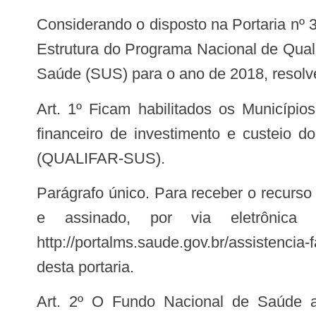
Considerando o disposto na Portaria nº 3.749/GM/MS de 2018, que regulamenta a transferência de recursos destinados ao Eixo
Estrutura do Programa Nacional de Qua
Saúde (SUS) para o ano de 2018, resolv
Art. 1º Ficam habilitados os Municípios constantes do anexo a esta Portaria a receberem recursos referentes ao incentivo
financeiro de investimento e custeio d
(QUALIFAR-SUS).
Parágrafo único. Para receber o recurso de que trata esta Portaria, os municípios deverão encaminhar devidamente preenchido
e assinado, por via eletrônica
http://portalms.saude.gov.br/assistencia
desta portaria.
Art. 2º O Fundo Nacional de Saúde adotará as medidas necessárias à transferência do recurso financeiro do bloco de