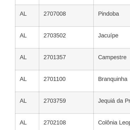
AL
2707008
Pindoba
AL
2703502
Jacuípe
AL
2701357
Campestre
AL
2701100
Branquinha
AL
2703759
Jequiá da P
AL
2702108
Colônia Leo