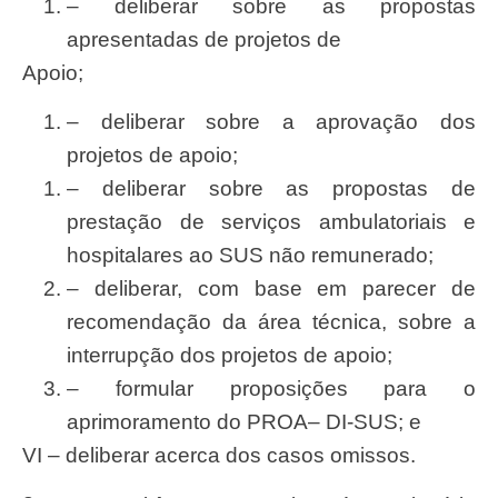
– deliberar sobre as propostas
apresentadas de projetos de
apoio;
– deliberar
sobr
e a aprova
çã
o dos
projetos de apoio;
– deliberar
sobr
e as propostas de
presta
çã
o de
serviç
os ambulatoriais e
hospitalares ao
SU
S n
ã
o remunerado;
– delibera
r
, com base em parecer de
recomenda
çã
o da
áre
a t
é
cnica,
sobr
e a
interrup
çã
o dos projetos de apoio;
– formular proposi
çõ
es para o
aprimoramento do
PROA
–
DI-SUS
; e
VI – deliberar acerca dos casos omissos.