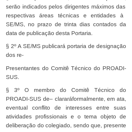
serã
o indicados pelos dirigentes m
á
ximos das
respectiva
s
área
s t
é
cnicas e entidades à
SE/MS
, no prazo de trinta dias contados da
data de publica
çã
o desta
Portaria.
§ 2º A
SE/M
S publicará portaria de designa
çã
o
dos re-
presentantes do Comitê Técnico do PROADI-
SUS.
§ 3º O membro do Comitê T
é
cnico do
PROADI-SU
S d
e
– clarar
áformalmente
, em ata,
eventual conflito de interesses entre
suas
atividades profissionais e o tema objeto de
delibera
çã
o do colegiado,
send
o que, presente