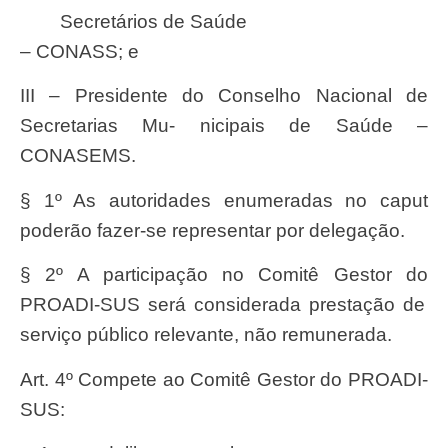
Secretários
de
Saúde
– CONASS; e
III – Presidente do Conselho Nacional de
Secretarias Mu- nicipais de Saúde –
CONASEMS.
§ 1º
A
s autoridades enumeradas no caput
poder
ã
o faze
r
-se
representa
r por delega
çã
o.
§ 2º A participa
çã
o no Comitê
Gesto
r do
PROADI-SU
S
ser
á considerada presta
çã
o de
serviç
o p
ú
blico
relevante
, n
ã
o remunerada.
Art. 4º Compete ao Comitê Gestor do PROADI-
SUS: