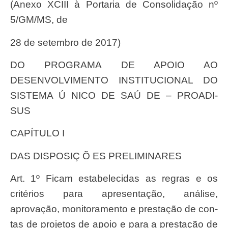
(Anex
o
XCII
I à
Portari
a de Consolida
çã
o nº
5/GM/MS, de
28 de setembro de 2017)
D
O
PROGRAM
A
D
E
APOI
O
A
O
DESENVOLVIMENT
O
INSTITUCIONA
L
D
O
SISTEM
A Ú
NIC
O
D
E
SA
Ú
D
E –
PROADI-
SUS
CAPÍTULO I
DA
S
DISPOSI
Ç Õ ES
PRELIMINARES
Art
. 1º
Fica
m estabelecidas as
regra
s e os
crit
ério
s para apresenta
çã
o, an
á
lise,
aprova
çã
o, monitoramento e presta
çã
o de con-
tas de projetos de apoio e para a presta
çã
o de