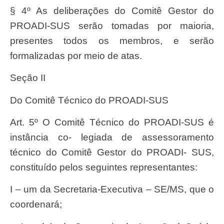
§ 4º
A
s delibera
çõ
es do Comitê
Gesto
r do
PROADI-SUS serã
o tomadas por maioria,
presentes todos os membros, e
serã
o
formalizada
s por meio de atas.
Seçã
o II
Do Comitê Técnico do PROADI-SUS
Art. 5º O Comitê Técnico do PROADI-SUS é
instância co- legiada de assessoramento
técnico do Comitê Gestor do PROADI- SUS,
constituído pelos seguintes representantes:
I – um da Secretaria-Executiva – SE/MS, que o
coordenará;