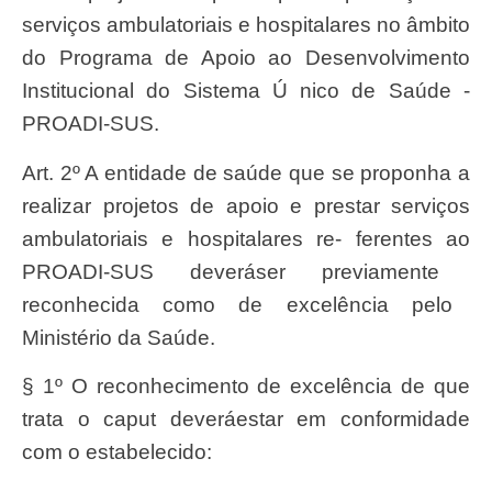
serviç
os ambulatoriais e hospitalares no
â
mbito
do
Program
a de
Apoi
o ao
Desenvolvimento
Instituciona
l do
Sistem
a Ú nico de
Saú
de -
PROADI-SUS.
Art
. 2º A entidade de
saú
de que
s
e proponha a
realizar projetos de apoio e prestar
serviç
os
ambulatoriais e hospitalares re-
ferente
s ao
PROADI-SU
S dever
áse
r previamente
reconhecid
a como de excel
ê
ncia pelo
Ministéri
o da
Saú
de.
§ 1º O reconhecimento de excelência de que
trata o caput deveráestar em conformidade
com o estabelecido: