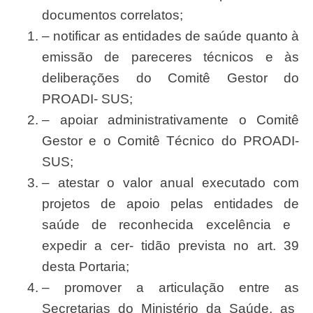
documentos correlatos;
– notificar as entidades de
saú
de quanto à
emiss
ã
o de pareceres t
é
cnicos e às
delibera
çõ
es do Comitê
Gesto
r do
PROADI- SUS;
– apoiar administrativamente o Comitê
Gestor e o Comitê
Técnico
do PROADI-
SUS;
– atestar o valor anual executado com
projetos de apoio pelas entidades de
saúde
de reconhecida
excelência
e
expedir a cer-
tidão
prevista no art. 39
desta Portaria;
– promover a articula
çã
o entre as
Secretaria
s do
Ministé
rio da
Saú
de, as