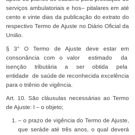
serviç
os ambulatoriais e ho
s
– pitalares em até
cento e vinte dias da publica
çã
o do extrato do
respectiv
o
T
ermo de
Ajust
e no
Diári
o
Oficia
l da
Uniã
o.
§ 3° O
T
ermo de
Ajust
e deve estar em
conson
â
ncia com o valor
estimado
da
isen
çã
o
tribut
ári
a
a
se
r
obtida
pela
entidade
de
saú
de de
reconhecid
a excel
ê
ncia
para o tri
ê
nio de vig
ê
ncia.
Art. 10. São cláusulas necessárias ao Termo
de Ajuste: I – o objeto;
– o prazo de vig
ê
ncia do
T
ermo de
Ajuste
,
que
será
de até tr
ê
s anos, o qual deverá