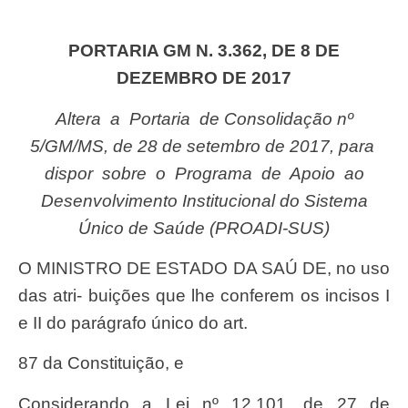
PORTARIA GM N. 3.362, DE 8 DE
DEZEMBRO DE 2017
Alter
a
a
Portari
a
de Consolida
çã
o
nº
5/GM/MS, de 28 de
setembr
o de 2017, pa
r
a
dispor
sobr
e
o
Program
a
de
Apoi
o
ao
Desenvolviment
o Institucional do
Sistema
Único de
Saú
de (PROADI-SUS)
O
MINISTR
O
D
E ES
TAD
O
D
A
SA
Ú
DE
, no uso
das atri- bui
çõ
es que lhe conferem os incisos I
e
I
I do par
á
grafo
ú
nico do art.
87 da Constitui
çã
o, e
Considerando a Lei nº 12.101, de 27 de