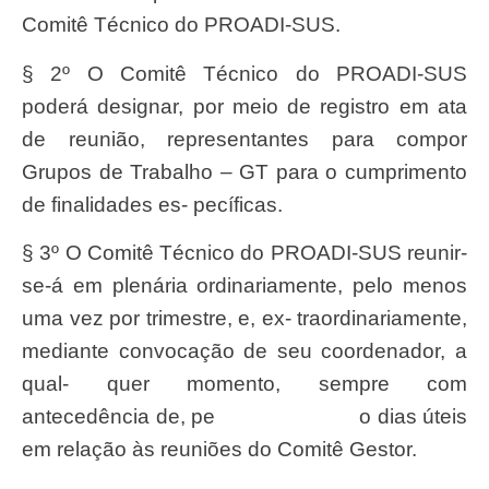
Comitê T
é
cnico do
PROADI-SUS.
§ 2º O Comitê Técnico do PROADI-SUS
poderá designar, por meio de registro em ata
de reunião, representantes para compor
Grupos de Trabalho – GT para o cumprimento
de finalidades es- pecíficas.
§ 3º O Comitê T
é
cnico do
PROADI-SU
S reuni
r
-
se-á em plen
á
ria ordinariamente, pelo menos
uma vez por trimestre, e, ex- traordinariamente,
mediante convoca
çã
o de
se
u coordenado
r
, a
qual- quer momento,
sempr
e com
anteced
ê
ncia de, pe
o dias
ú
teis
em rela
çã
o às reuni
õ
es do Comitê
Gestor
.