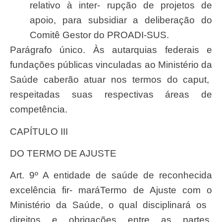
relativo à inter- rup
çã
o de projetos de
apoio, para
subsidia
r a delibera
çã
o do
Comitê
Gesto
r do
PROADI-SUS.
Pará
grafo
ú
nico.
À
s autarquias
federai
s e
funda
çõ
es p
ú
blicas vinculadas ao
Ministéri
o da
Saú
de caber
ã
o atuar nos termos do caput,
respeitada
s
sua
s
respectiva
s
área
s de
compet
ê
ncia.
CAPÍTULO III
DO TERMO DE AJUSTE
Art
. 9º A entidade de
saú
de de
reconhecid
a
excel
ê
ncia fir- mar
áT
ermo de
Ajust
e com o
Ministéri
o da
Saú
de, o qual disciplinará os
direitos
e
obriga
çõ
es
entre
as
partes