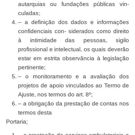
autarquias ou funda
çõ
es p
ú
blicas vin-
culadas;
– a defini
çã
o dos dados e informa
çõ
es
confidenciais con-
siderado
s como direito
à intimidade das pessoas,
sigil
o
profissional e intelectual, os quais dever
ã
o
estar em estrita observ
â
ncia à legisla
çã
o
pertinente;
– o monitoramento e a avalia
çã
o dos
projetos de apoio vinculados ao
T
ermo de
Ajuste
, nos termos do art. 8º;
– a obriga
çã
o da presta
çã
o de contas nos
termos desta
Portaria;