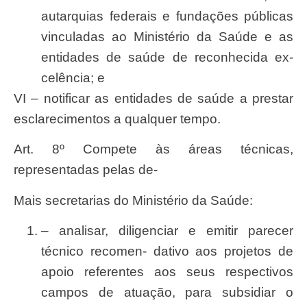
autarquias
federai
s e funda
çõ
es p
ú
blicas
vinculadas ao
Ministé
rio da
Saú
de e as
entidades de
saú
de de reconhecida ex-
cel
ê
ncia; e
VI – notificar as entidades de saúde a prestar
esclarecimentos a qualquer tempo.
Art. 8º Compete às áreas técnicas,
representadas pelas de-
mais secretarias do Ministério da Saúde:
– analisa
r
, diligenciar e emitir parecer
t
é
cnico recomen- dativo aos projetos de
apoio
referente
s aos
seu
s respectivos
campos de atua
çã
o, para
subsidia
r o