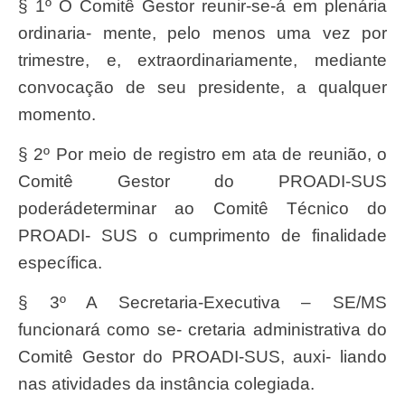
§ 1º O Comitê
Gesto
r reuni
r
-se-á em plen
ári
a
ordinaria- mente, pelo menos uma vez por
trimestre, e, extraordinariamente, mediante
convoca
çã
o de
se
u presidente, a qualquer
momento.
§ 2º Por meio de registro em ata de reunião, o
Comitê Gestor do PROADI-SUS
poderádeterminar ao Comitê Técnico do
PROADI- SUS o cumprimento de finalidade
específica.
§ 3º A Secretaria-Executiva – SE/MS
funcionará como se- cretaria administrativa do
Comitê Gestor do PROADI-SUS, auxi- liando
nas atividades da instância colegiada.