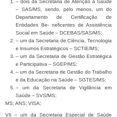
– dois da
Secretari
a de
Atençã
o à
Saú
de
–
SAS/MS
,
sendo,
pelo menos, um do
Departament
o de Certifica
çã
o de
Entidades Be- neficentes de
Assistê
ncia
Socia
l em
Saú
de –
DCEBAS/SAS/MS;
– um da Secretaria de
Ciência,
Tecnologia
e Insumos
Estratégicos
– SCTIE/MS;
– um da Secretaria de
Gestão Estratégica
e Participativa – SGEP/MS;
– um da
Secretari
a de
Gestã
o do
Trabalh
o
e da Educa
çã
o na
Saú
de –
SGTES/MS;
– um da Secretaria de
Vigilância
em
Saúde
– SVS/MS;
MS; ANS; VISA;
VII – um da Secretaria Especial de Saúde