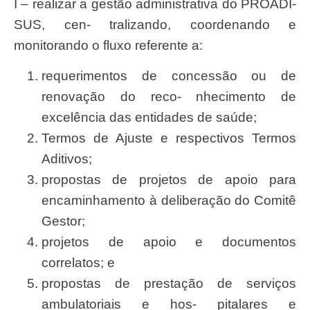
I – realizar a gestão administrativa do PROADI-
SUS, cen- tralizando, coordenando e
monitorando o fluxo referente a:
requerimento
s de concess
ã
o ou de
renova
çã
o do reco- nhecimento de
excel
ê
ncia das entidades de
saú
de;
Termos de Ajuste e respectivos Termos
Aditivos;
propostas de projetos de apoio para
encaminhamento à delibera
çã
o do Comitê
Gestor;
projetos de apoio e documentos
correlatos; e
propostas de presta
çã
o de
serviç
os
ambulatoriais e hos- pitalares e