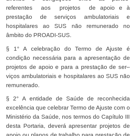
referentes
aos
projetos
de apoio e à
presta
çã
o de
serviç
os ambulatoriais e
hospitalares ao
SUS
n
ã
o
remunerad
o no
â
mbito do
PROADI-SUS.
§ 1° A celebra
çã
o do
T
ermo de
Ajust
e é
condi
çã
o necess
á
ria para a apresenta
çã
o de
projetos de apoio e para a presta
çã
o de
ser
–
vi
ç
os ambulatoriais e hospitalares ao
SU
S n
ã
o
remunerado.
§ 2° A entidade de
saú
de de reconhecida
excel
ê
ncia que celebrar
T
ermo de
Ajust
e com o
Ministéri
o da
Saú
de, nos termos do Cap
í
tulo III
desta
Portaria
, deverá apresentar projetos de
apoio ou planos de trabalho para presta
çã
o de