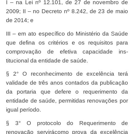
I – na Lei nº 12.101, de 27 de novembro de
2009; II – no Decreto nº 8.242, de 23 de maio
de 2014; e
II
I – em ato espec
ífic
o do
Ministéri
o da
Saú
de
que defina os crit
ério
s e os
requisito
s para
comprova
çã
o de efetiva capacidade ins-
titucional da entidade de
saú
de.
§ 2° O reconhecimento de excel
ê
ncia terá
validade de tr
ê
s anos contados da publica
çã
o
da portaria que defere o
requeriment
o da
entidade de
saú
de, permitidas renova
çõ
es por
igual per
í
odo.
§ 3° O protocolo do
requeriment
o de
renova
çã
o
servir
ácomo prova da excel
ê
ncia