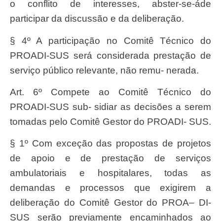
o conflito de interesses, abste
r
-se-
á
de
participar da discuss
ã
o e da delibera
çã
o.
§ 4º A participa
çã
o no Comitê T
é
cnico do
PROADI-SUS ser
á considerada presta
çã
o de
serviç
o p
ú
blico
relevante
, n
ã
o remu- nerada.
Art. 6º Compete ao Comitê Técnico do
PROADI-SUS sub- sidiar as decisões a serem
tomadas pelo Comitê Gestor do PROADI- SUS.
§ 1º Com exce
çã
o das propostas de projetos
de apoio e de presta
çã
o de
serviç
os
ambulatoriais e hospitalares, todas as
demandas e processos que exigirem a
delibera
çã
o do Comitê
Gesto
r do
PROA
–
DI-
SU
S
serã
o previamente encaminhados ao