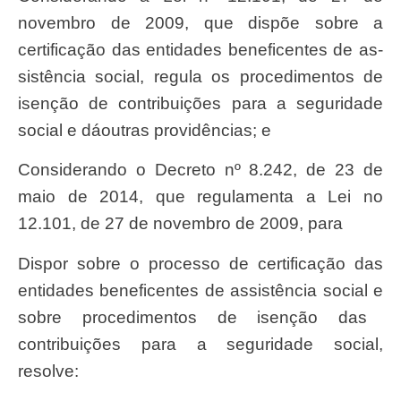
novembro de 2009, que disp
õ
e
sobr
e a
certifica
çã
o das entidades beneficentes de as-
sistê
ncia
social
,
regul
a os procedimentos de
isen
çã
o de contribui
çõ
es para a
seguridad
e
socia
l e d
á
outras provid
ê
ncias; e
Considerando o Decreto nº 8.242, de 23 de
maio de 2014, que regulamenta a Lei n
o
12.101, de 27 de novembro de 2009, para
dispor
sobr
e o processo de certifica
çã
o das
entidades beneficentes de assist
ê
ncia
socia
l e
sobr
e procedimentos de isen
çã
o das
contribui
çõ
es para a
seguridad
e
social
,
resolve: