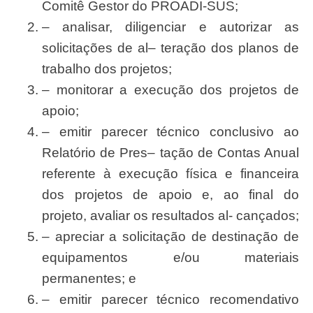
Comitê
Gesto
r do
PROADI-SUS;
– analisa
r
, diligenciar e autorizar as
solicitaçõ
es de a
l
– tera
çã
o dos planos de
trabalho dos projetos;
– monitorar a execu
çã
o dos projetos de
apoio;
– emitir parecer t
é
cnico conclusivo ao
Relat
óri
o de
Pres
– ta
çã
o de Contas
Anua
l
referent
e à execu
çã
o f
ísic
a e
financeir
a
dos projetos de apoio e, ao final do
projeto, avaliar os resultados al- can
ç
ados;
– apreciar a
solicitaçã
o de destina
çã
o de
equipamentos e/ou materiais
permanentes; e
– emitir parecer t
é
cnico
recomendativ
o