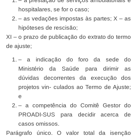
– a presta
çã
o de
serviç
os ambulatoriais e
hospitalares,
se fo
r o caso;
– as veda
çõ
es impostas às partes; X – as
hip
ó
teses de rescis
ã
o;
X
I – o prazo de publica
çã
o do extrato do termo
de ajuste;
– a indica
çã
o do foro da
sed
e do
Ministéri
o da
Saú
de para dirimir as
d
ú
vidas decorrentes da execu
çã
o dos
projetos vin- culados ao
T
ermo de
Ajuste
;
e
– a
competência
do Comitê Gestor do
PROADI-SUS para decidir acerca de
casos omissos.
Pará
grafo
ú
nico. O valor total da isen
çã
o