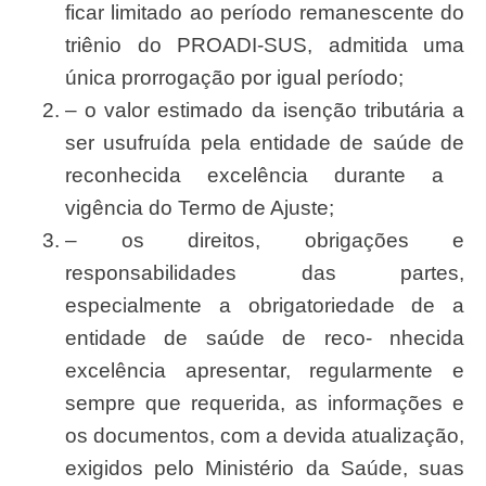
ficar limitado ao per
í
odo remanescente do
tri
ê
nio do
PROADI-SUS
, admitida uma
ú
nica prorroga
çã
o por igual per
í
odo;
– o valor estimado da isen
çã
o tribut
á
ria a
se
r usufru
í
da pela entidade de
saú
de de
reconhecid
a excel
ê
ncia durante a
vig
ê
ncia do
T
ermo de
Ajuste;
– os direitos, obriga
çõ
es e
responsabilidades das partes,
especialmente a obrigatoriedade de a
entidade de
saú
de de reco- nhecida
excel
ê
ncia apresenta
r
,
regularment
e e
sempr
e que requerida, as informa
çõ
es e
os documentos, com a devida atualiza
çã
o,
exigidos pelo
Ministéri
o da
Saú
de,
sua
s