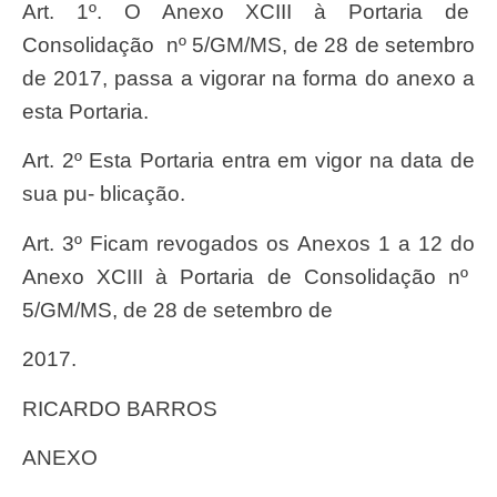
Art
. 1º. O
Anex
o
XCII
I à
Portari
a de
Consolida
çã
o nº 5/GM/MS, de 28 de
setembr
o
de 2017, passa a vigorar na
form
a do anexo a
esta
Portaria.
Art
. 2º Esta
Portari
a entra em vigor na data de
su
a pu- blica
çã
o.
Art
. 3º
Fica
m
revogado
s os
Anexo
s 1 a 12 do
Anex
o
XCIII
à
Portari
a de Consolida
çã
o nº
5/GM/MS, de 28 de
setembr
o de
2017.
RICARDO BARROS
ANEXO