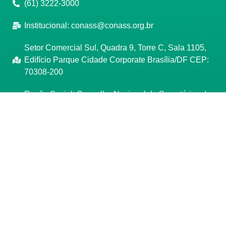
(61) 3222-3000
Institucional:
conass@conass.org.br
Setor Comercial Sul, Quadra 9, Torre C, Sala 1105,
Edifício Parque Cidade Corporate Brasília/DF CEP:
70308-200
Razão Social: Conselho Nacional de Secretários de
Saúde
CNPJ: 00.718.205/0001-07