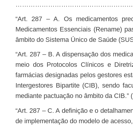
…………………………………………………
“Art. 287 – A. Os medicamentos preconizados no tratamento das hepatites virais constantes na Relação Nacional de
Medicamentos Essenciais (Rename) pas
âmbito do Sistema Único de Saúde (SUS
“Art. 287 – B. A dispensação dos medicamentos para hepatites virais deve seguir os critérios de elegibilidade estabelecidos por
meio dos Protocolos Clínicos e Diretr
farmácias designadas pelos gestores est
Intergestores Bipartite (CIB), sendo f
mediante pactuação no âmbito da CIB.” 
“Art. 287 – C. A definição e o detalhamento de fluxos de programação e distribuição de medicamentos, bem como o cronograma
de implementação do modelo de acesso, s