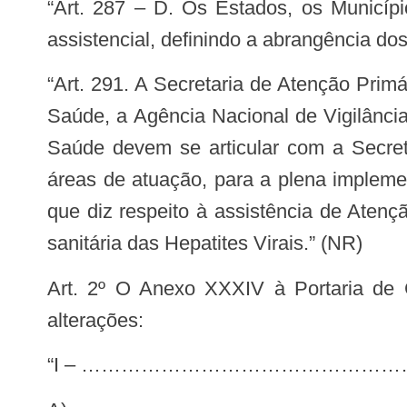
“Art. 287 – D. Os Estados, os Municípios e o Distrito Federal possuem autonomia para estruturar sua rede administrativa e
assistencial, definindo a abrangência dos 
“Art. 291. A Secretaria de Atenção Primária à Saúde, a Secretaria de Atenção Especializada à Saúde, a Fundação Nacional de
Saúde, a Agência Nacional de Vigilância
Saúde devem se articular com a Secret
áreas de atuação, para a plena impleme
que diz respeito à assistência de Atenç
sanitária das Hepatites Virais.” (NR)
Art. 2º O Anexo XXXIV à Portaria de Consolidação nº 5, de 28 de setembro de 2017, passa a vigorar com as seguintes
alterações:
“I – ……………………………………