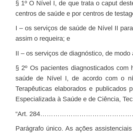
§ 1º O Nível I, de que trata o caput des
centros de saúde e por centros de testa
I – os serviços de saúde de Nível II para que seja garantida a referência e contra referência dos pacientes cuja situação clínica
assim o requeira; e
II – os serviços de diagnóstico, de modo
§ 2º Os pacientes diagnosticados com h
saúde de Nível I, de acordo com o nív
Terapêuticas elaborados e publicados 
Especializada à Saúde e de Ciência, Te
“Art. 284…………………………
Parágrafo único. As ações assistenciais definidas no caput deste artigo serão desenvolvidas por hospitais ou ambulatórios de