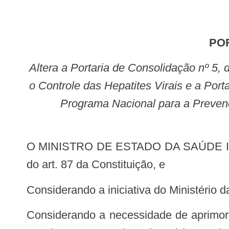
PO
Altera a Portaria de Consolidação nº 5, de 28 de setembro de 2017, para dispor sobre o Programa Nacional para a Prevenção e
o Controle das Hepatites Virais e a Por
Programa Nacional para a Prevenç
O MINISTRO DE ESTADO DA SAÚDE INTERINO, no uso das atribuições que lhe conferem os incisos I e II do parágrafo único
do art. 87 da Constituição, e
Considerando a iniciativa do Ministério 
Considerando a necessidade de aprimorar os instrumentos e estratégias que asseguram e ampliam o acesso da população da