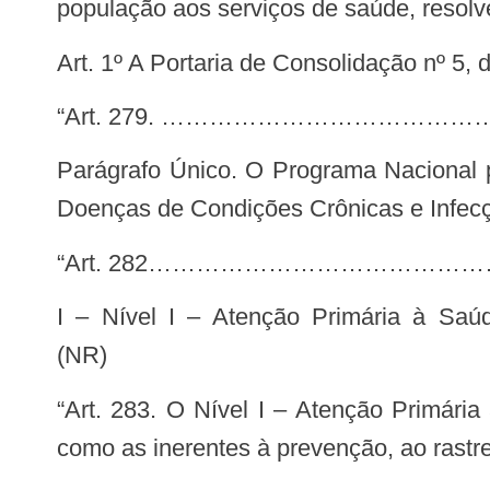
população aos serviços de saúde, resolv
Art. 1º A Portaria de Consolidação nº 5
“Art. 279. …………………………………
Parágrafo Único. O Programa Nacional para a Prevenção e o Controle das Hepatites Virais será gerido pelo Departamento de
Doenças de Condições Crônicas e Infec
“Art. 282……………………………………
I – Nível I – Atenção Primária à Saúde; ………………………………………………………………………………………………..”
(NR)
“Art. 283. O Nível I – Atenção Primária à Saúde – compreende a realização de ações voltadas à promoção da saúde, assim
como as inerentes à prevenção, ao rastre