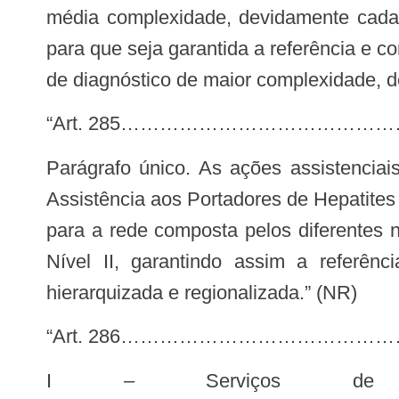
média complexidade, devidamente cadast
para que seja garantida a referência e c
de diagnóstico de maior complexidade, de
“Art. 285……………………………
Parágrafo único. As ações assistenciais definidas no caput deste artigo serão desenvolvidas por Centros de Referência em
Assistência aos Portadores de Hepatites V
para a rede composta pelos diferentes n
Nível II, garantindo assim a referênc
hierarquizada e regionalizada.” (NR)
“Art. 286……………………………
I – Serviços de Nível I – Atenção Primária à Saúde;