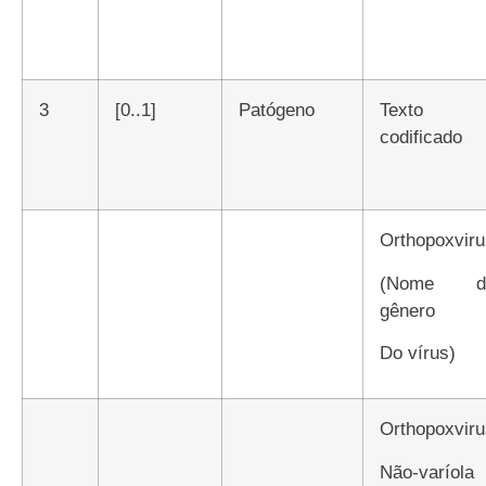
3
[0..1]
Patógeno
Texto
codificado
Orthopoxvir
(nome do
gênero
do vírus)
Orthopoxvir
não-varíola