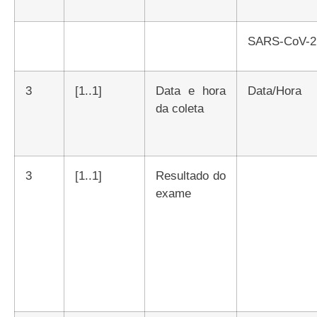
SARS-CoV-2
3
[1..1]
Data e hora
Data/Hora
da coleta
3
[1..1]
Resultado do
exame