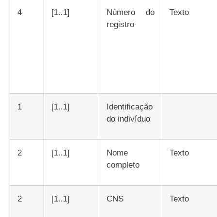
4
[1..1]
Número do
Texto
registro
1
[1..1]
Identificação
do indivíduo
2
[1..1]
Nome
Texto
completo
2
[1..1]
CNS
Texto