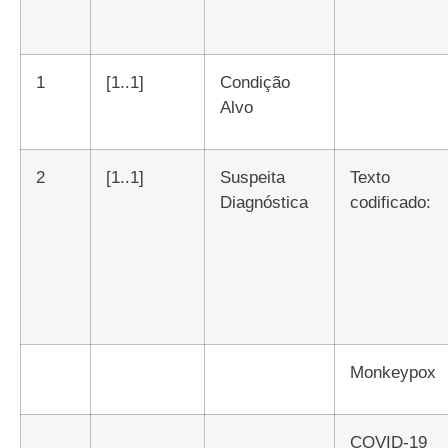
1
[1..1]
Condição
Alvo
2
[1..1]
Suspeita
Texto
Diagnóstica
codificado:
Monkeypox
COVID-19