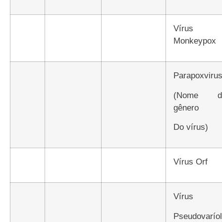
Vírus
Monkeypox
Parapoxviru
(nome do
gênero
do vírus)
Vírus Orf
Vírus
Pseudovarío