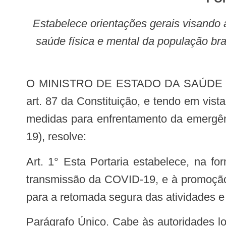
Estabelece orientações gerais visando à prevenção, ao controle e à mitigação da transmissão da COVID-19, e à promoção da
saúde física e mental da população bra
O MINISTRO DE ESTADO DA SAÚDE INTERINO, no uso das atribuições que lhe conferem o inciso II do parágrafo único do
art. 87 da Constituição, e tendo em vist
medidas para enfrentamento da emergênc
19), resolve:
Art. 1° Esta Portaria estabelece, na forma do Anexo, orientações gerais visando à prevenção, ao controle e à mitigação da
transmissão da COVID-19, e à promoção 
para a retomada segura das atividades e o
Parágrafo Único. Cabe às autoridades locais e aos órgãos de saúde locais decidir, após avaliação do cenário epidemiológico e