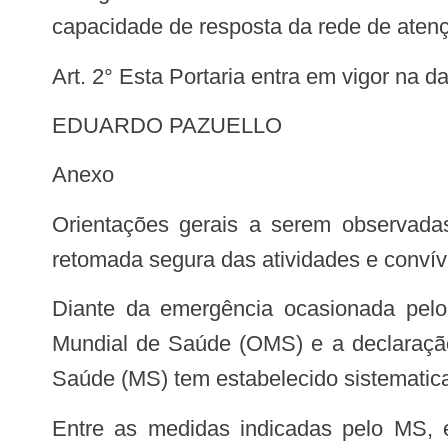
capacidade de resposta da rede de atenç
Art. 2° Esta Portaria entra em vigor na 
EDUARDO PAZUELLO
Anexo
Orientações gerais a serem observadas visando à prevenção, ao controle e à mitigação da transmissão da COVID-19 na
retomada segura das atividades e convívi
Diante da emergência ocasionada pelo novo coronavírus SARS-COV-2, o reconhecimento da pandemia pela Organização
Mundial de Saúde (OMS) e a declaração
Saúde (MS) tem estabelecido sistemati
Entre as medidas indicadas pelo MS, estão as não farmacológicas, como distanciamento social, etiqueta respiratória e de