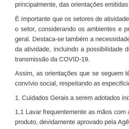
principalmente, das orientações emitidas
É importante que os setores de atividades elaborem e divulguem protocolos específicos de acordo com os riscos avaliados para
o setor, considerando os ambientes e p
geral. Destaca-se também a necessidade
da atividade, incluindo a possibilidad
transmissão da COVID-19.
Assim, as orientações que se seguem têm por objetivo apoiar as estratégias locais para retomada segura das atividades e do
convívio social, respeitando as especific
1. Cuidados Gerais a serem adotados i
1.1 Lavar frequentemente as mãos com água e sabão ou, alternativamente, higienizar as mãos com álcool em gel 70% ou outro
produto, devidamente aprovado pela Agên