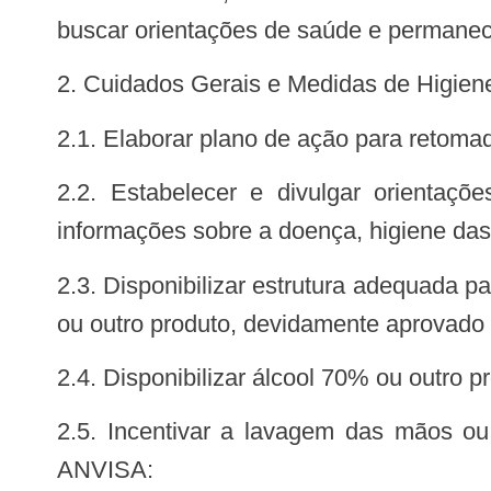
buscar orientações de saúde e permanece
2. Cuidados Gerais e Medidas de Higien
2.1. Elaborar plano de ação para retoma
2.2. Estabelecer e divulgar orientações para a prevenção, o controle e a mitigação da transmissão da COVID-19 com
informações sobre a doença, higiene das 
2.3. Disponibilizar estrutura adequada para a higienização das mãos, incluindo lavatório, água, sabão líquido, álcool em gel 70%
ou outro produto, devidamente aprovado 
2.4. Disponibilizar álcool 70% ou outr
2.5. Incentivar a lavagem das mãos ou higienização com álcool em gel 70% ou outro produto, devidamente aprovado pela
ANVISA: