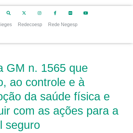
ieges
Redecoesp
Rede Negesp
ia GM n. 1565 que
, ao controle e à
ção da saúde física e
buir com as ações para a
l seguro