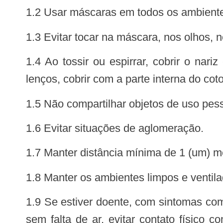
1.2 Usar máscaras em todos os ambientes
1.3 Evitar tocar na máscara, nos olhos, 
1.4 Ao tossir ou espirrar, cobrir o nariz e boca com lenço de papel e descartá-los adequadamente. Na indisponibilidade dos
lenços, cobrir com a parte interna do co
1.5 Não compartilhar objetos de uso pes
1.6 Evitar situações de aglomeração.
1.7 Manter distância mínima de 1 (um) m
1.8 Manter os ambientes limpos e ventil
1.9 Se estiver doente, com sintomas compatíveis com a COVID-19, tais como febre, tosse, dor de garganta e/ou coriza, com ou
sem falta de ar, evitar contato físico c