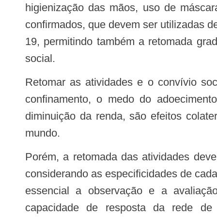
higienização das mãos, uso de máscara
confirmados, que devem ser utilizadas d
19, permitindo também a retomada gradu
social.
Retomar as atividades e o convívio social são também fatores de promoção da saúde mental das pessoas, uma vez que o
confinamento, o medo do adoecimento
diminuição da renda, são efeitos cola
mundo.
Porém, a retomada das atividades deve ocorrer de forma segura, gradativa, planejada, regionalizada, monitorada e dinâmica,
considerando as especificidades de cada 
essencial a observação e a avaliação
capacidade de resposta da rede de a