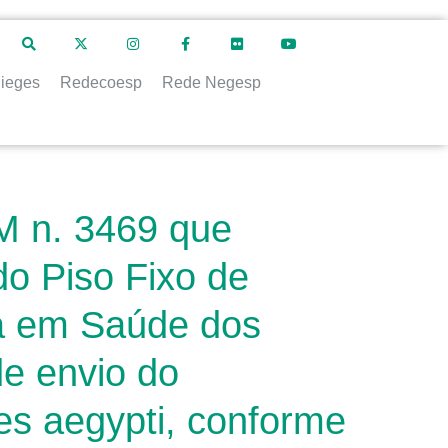
ieges
Redecoesp
Rede Negesp
M n. 3469 que
do Piso Fixo de
ia em Saúde dos
de envio do
es aegypti, conforme