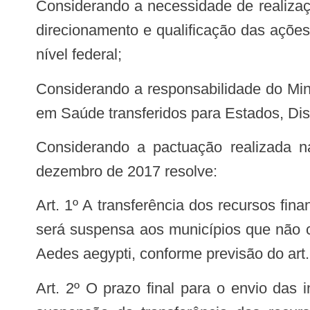
Considerando a necessidade de realização de levantamentos de índices de infestação para ser utilizado como ferramenta para
direcionamento e qualificação das açõe
nível federal;
Considerando a responsabilidade do Ministério da Saúde pelo monitoramento da utilização dos recursos do Bloco de Vigilância
em Saúde transferidos para Estados, Distr
Considerando a pactuação realizada na 12ª Reunião Extraordinária da Comissão Intergestores Tripartite – CIT, de 14 de
dezembro de 2017 resolve:
Art. 1º A transferência dos recursos financeiros do Piso Fixo de Vigilância em Saúde (PFVS) do Bloco de Vigilância em Saúde
será suspensa aos municípios que não c
Aedes aegypti, conforme previsão do art
Art. 2º O prazo final para o envio das informações será até o dia 31 de dezembro de 2017 e a relação dos municípios com