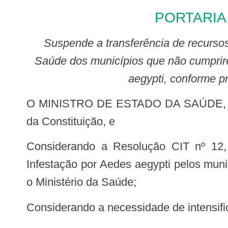
PORTARIA 
Suspende a transferência de recursos financeiros do Piso Fixo de Vigilância em Saúde (PFVS) do Bloco de Vigilância em
Saúde dos municípios que não cumprire
aegypti, conforme pr
O MINISTRO DE ESTADO DA SAÚDE, no uso das atribuições que lhe conferem os incisos I e II do parágrafo único do art. 87
da Constituição, e
Considerando a Resolução CIT nº 12, de 26 de janeiro de 2017, que torna obrigatório o levantamento entomológico de
Infestação por Aedes aegypti pelos muni
o Ministério da Saúde;
Considerando a necessidade de intensif