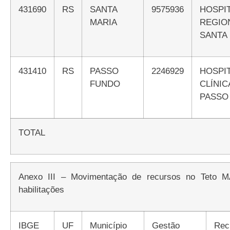
431690
RS
SANTA
9575936
HOSPITAL
MARIA
REGI
SANTA
431410
RS
PASSO
2246929
HOSPITAL DE
FUNDO
CLÍN
PASSO
TOTAL
Anexo III – Movimentação de recursos no Teto MAC de acordo com a redistribuição das
habilitações
IBGE
UF
Município
Gestão
Recursos