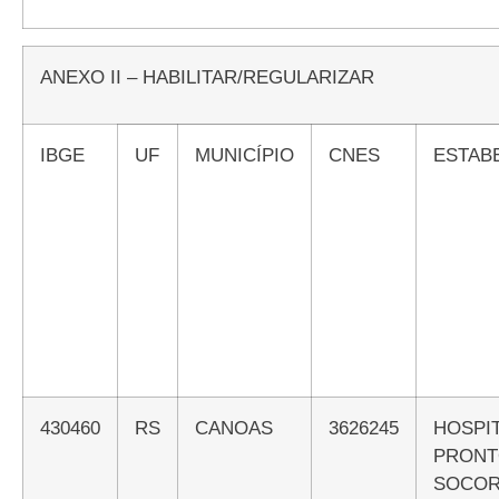
ANEXO II – HABILITAR/REGULARIZAR
IBGE
UF
MUNICÍPIO
CNES
ESTA
430460
RS
CANOAS
3626245
HOSPITAL DE
PRON
SOCO