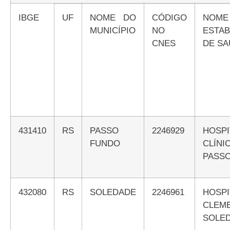
IBGE
UF
NOME DO
CÓDIGO
NOME DO
MUNICÍPIO
NO
ESTA
CNES
DE S
431410
RS
PASSO
2246929
HOSPITAL DE
FUNDO
CLÍ
PASS
432080
RS
SOLEDADE
2246961
HOSPITAL FREI
CLEM
SOLE