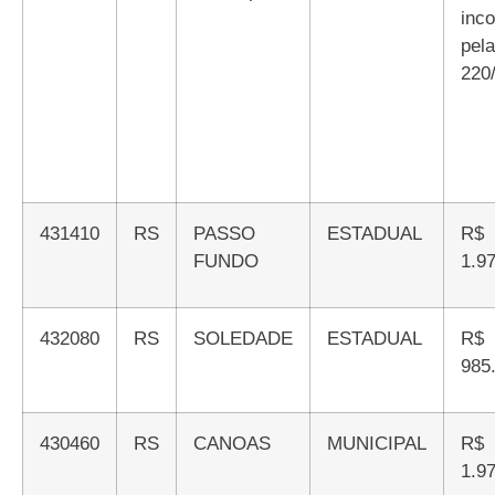
inc
pela
220
431410
RS
PASSO
ESTADUAL
R$
FUNDO
1.9
432080
RS
SOLEDADE
ESTADUAL
R$
985
430460
RS
CANOAS
MUNICIPAL
R$
1.9