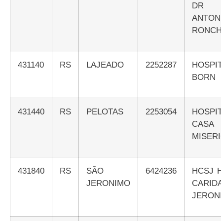
DR 
ANTON
RONCH
431140
RS
LAJEADO
2252287
HOSPITAL BRUNO
BORN
431440
RS
PELOTAS
2253054
HOSPITAL SANTA
CA
MISER
431840
RS
SÃO
6424236
HCSJ HOSPITAL DE
JERONIMO
CARI
JERON