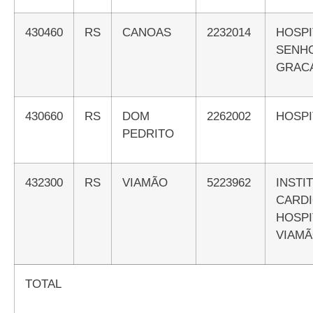
430460
RS
CANOAS
2232014
HOSPITAL NOSSA
SEN
GRAC
430660
RS
DOM
2262002
HOSP
PEDRITO
432300
RS
VIAMÃO
5223962
INSTITUTO DE
CARDI
HOS
VIAM
TOTAL