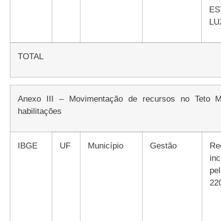
E
LU
TOTAL
Anexo III – Movimentação de recursos no Teto MAC de acordo com a redistribuição das
habilitações
IBGE
UF
Município
Gestão
Recursos
in
pel
22