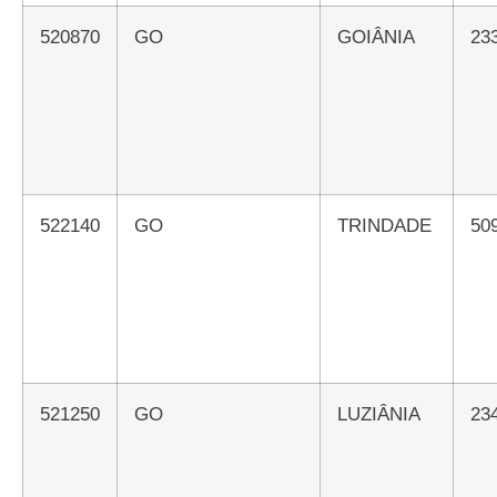
520870
GO
GOIÂNIA
2
522140
GO
TRINDADE
5
521250
GO
LUZIÂNIA
2