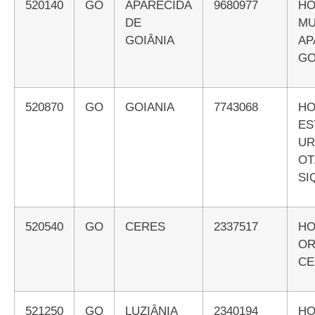
520140
GO
APARECIDA
9680977
HOSPITAL
DE
M
GOIÂNIA
A
GO
520870
GO
GOIANIA
7743068
HOSPITAL
E
U
O
SI
520540
GO
CERES
2337517
HOSPITAL
O
CE
521250
GO
LUZIÂNIA
2340194
HOSPITAL