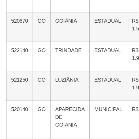
520870
GO
GOIÂNIA
ESTADUAL
R$
1.
522140
GO
TRINDADE
ESTADUAL
R$
1.
521250
GO
LUZIÂNIA
ESTADUAL
R$
1.
520140
GO
APARECIDA
MUNICIPAL
R
DE
GOIÂNIA