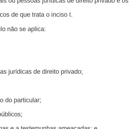
s ou pessoas jurídicas de direito privado e os 
cos de que trata o inciso I.
lo não se aplica:
as jurídicas de direito privado;
o do particular;
públicos;
timas e a testemunhas ameaçadas; e