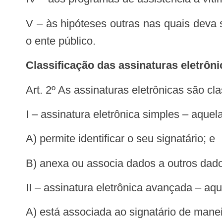
V – às hipóteses outras nas quais deva se dar garantia de preservação de sigilo da identidade do particular na atuação perante
o ente público.
Classificação das assinaturas eletrôn
Art. 2º As assinaturas eletrônicas são cl
I – assinatura eletrônica simples – aquel
a) permite identificar o seu signatário; e
b) anexa ou associa dados a outros dad
II – assinatura eletrônica avançada – aq
a) está associada ao signatário de mane