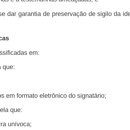
icas
assificadas em:
a que:
os em formato eletrônico do signatário;
uela que:
ira unívoca;