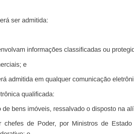
erá ser admitida:
envolvam informações classificadas ou protegid
erciais; e
a será admitida em qualquer comunicação eletrôn
trônica qualificada:
o de bens imóveis, ressalvado o disposto na alín
derativo; e