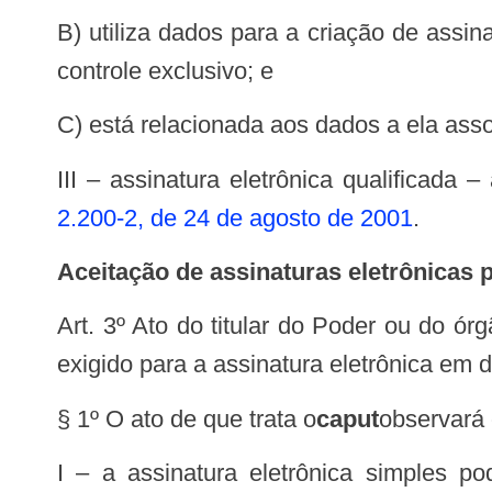
b) utiliza dados para a criação de assinatura eletrônica cujo signatário pode, com elevado nível de confiança, operar sob o seu
controle exclusivo; e
c) está relacionada aos dados a ela as
III – assinatura eletrônica qualificada 
2.200-2, de 24 de agosto de 2001
.
Aceitação de assinaturas eletrônicas 
Art. 3º Ato do titular do Poder ou do órgão constitucionalmente autônomo de cada ente federativo estabelecerá o nível mínimo
exigido para a assinatura eletrônica em
§ 1º O ato de que trata o
caput
observará 
I – a assinatura eletrônica simples poderá ser admitida nas interações com ente público que não envolvam informações