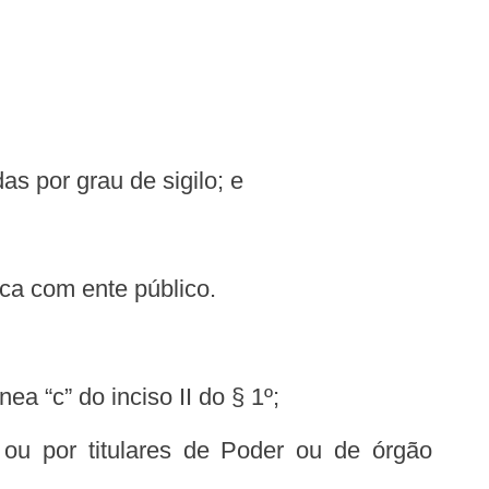
as por grau de sigilo; e
ica com ente público.
ea “c” do inciso II do § 1º;