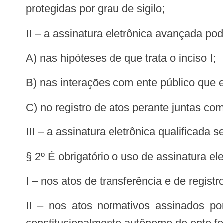
protegidas por grau de sigilo;
II – a assinatura eletrônica avançada pod
a) nas hipóteses de que trata o inciso I;
b) nas interações com ente público que 
c) no registro de atos perante juntas com
III – a assinatura eletrônica qualificad
§ 2º É obrigatório o uso de assinatura ele
I – nos atos de transferência e de registr
II – nos atos normativos assinados por chefes de Poder, por Ministros de Estado ou por titulares de Poder ou de órgão
constitucionalmente autônomo de ente fe