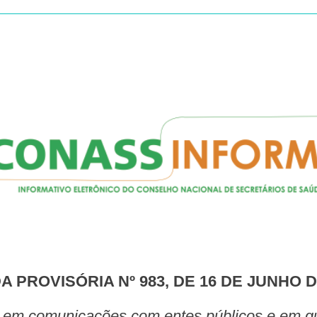
DA PROVISÓRIA Nº 983, DE 16 DE JUNHO D
cas em comunicações com entes públicos e em q