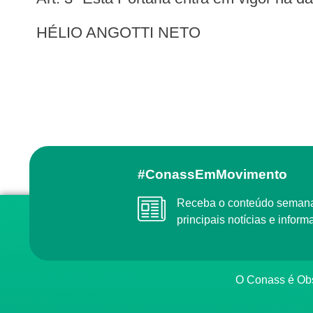
HÉLIO ANGOTTI NETO
#ConassEmMovimento
Receba o conteúdo semanal do Conass com as
principais notícias e info
O Conass é O