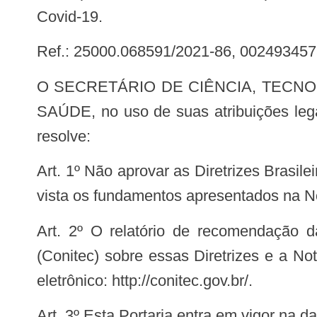
Covid-19.
Ref.: 25000.068591/2021-86, 002493457
O SECRETÁRIO DE CIÊNCIA, TECNOLOGIA, INOVAÇÃO E INSUMOS ESTRATÉGICOS EM SAÚDE DO MINISTÉRIO DA
SAÚDE, no uso de suas atribuições lega
resolve:
Art. 1º Não aprovar as Diretrizes Brasileiras para Tratamento Medicamentoso Ambulatorial do Paciente com Covid-19, tendo em
vista os fundamentos apresentados na 
Art. 2º O relatório de recomendação da Comissão Nacional de Incorporação de Tecnologias no Sistema Único de Saúde
(Conitec) sobre essas Diretrizes e a N
eletrônico: http://conitec.gov.br/.
Art. 3º Esta Portaria entra em vigor na 